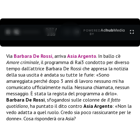
0:27 /
Ad
hub
Media
POWERED
1
/
2
3:35
BY
Via
Barbara De Rossi
,
arriva
Asia Argento
. In ballo c’è
Amore criminale
, il programma di Rai3 condotto per diverso
tempo dall’attrice Barbara De Rossi che appresa la notizia
della sua uscita è andata su tutte le furie: «Sono
amareggiata perché dopo 3 anni di lavoro nessuno mi ha
comunicato ufficialmente nulla. Nessuna chiamata, nessun
messaggio. È stata la regista del programma a dirlo».
Barbara De Rossi
, sfogandosi sulle colonne de
Il fatto
quotidiano
, ha puntato il dito contro
Asia Argento
: «Non la
vedo adatta a quel ruolo. Credo sia poco rassicurante per le
donne». Cosa risponderà ora Asia?