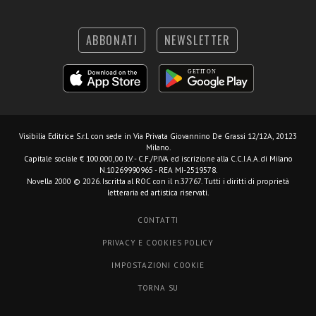
ABBONATI
NEWSLETTER
Visibilia Editrice S.r.l.
con sede in Via Privata Giovannino De Grassi 12/12A, 20123
Milano.
Capitale sociale € 100.000,00 I.V. - C.F./P.IVA ed iscrizione alla C.C.I.A.A. di Milano
N.10269990965 - REA MI-2519578.
Novella 2000 © 2026. Iscritta al ROC con il n.37767. Tutti i diritti di proprietà
letteraria ed artistica riservati.
CONTATTI
PRIVACY E COOKIES POLICY
IMPOSTAZIONI COOKIE
TORNA SU