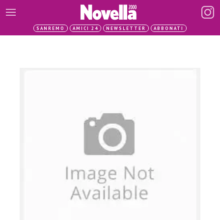
SANREMO
AMICI 24
NEWSLETTER
ABBONATI