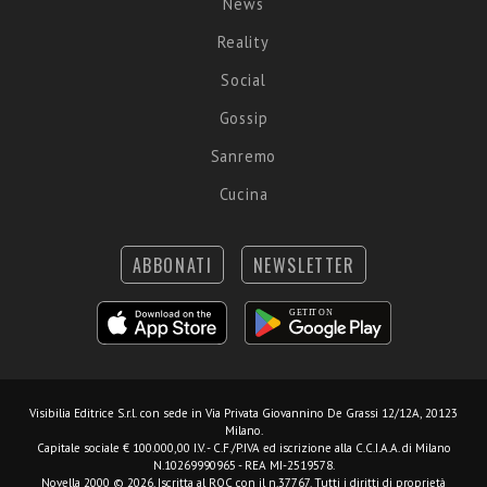
News
Reality
Social
Gossip
Sanremo
Cucina
ABBONATI
NEWSLETTER
Visibilia Editrice S.r.l.
con sede in Via Privata Giovannino De Grassi 12/12A, 20123
Milano.
Capitale sociale € 100.000,00 I.V. - C.F./P.IVA ed iscrizione alla C.C.I.A.A. di Milano
N.10269990965 - REA MI-2519578.
Novella 2000 © 2026. Iscritta al ROC con il n.37767. Tutti i diritti di proprietà