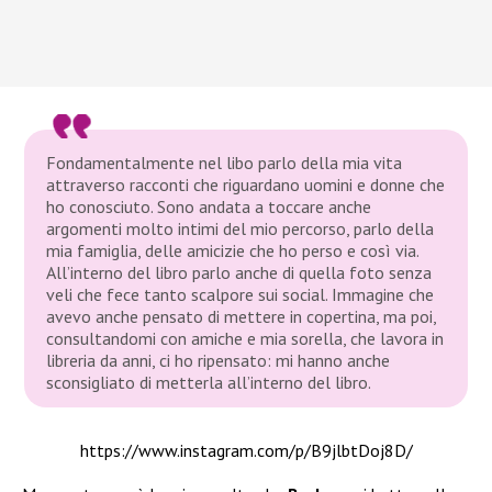
Fondamentalmente nel libo parlo della mia vita
attraverso racconti che riguardano uomini e donne che
ho conosciuto. Sono andata a toccare anche
argomenti molto intimi del mio percorso, parlo della
mia famiglia, delle amicizie che ho perso e così via.
All’interno del libro parlo anche di quella foto senza
veli che fece tanto scalpore sui social. Immagine che
avevo anche pensato di mettere in copertina, ma poi,
consultandomi con amiche e mia sorella, che lavora in
libreria da anni, ci ho ripensato: mi hanno anche
sconsigliato di metterla all’interno del libro.
https://www.instagram.com/p/B9jlbtDoj8D/