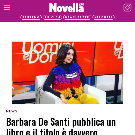
SANREMO
AMICI 24
NEWSLETTER
ABBONATI
NEWS
Barbara De Santi pubblica un
libro e il titolo è davvero