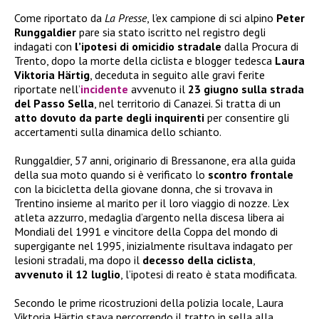
Come riportato da
La Presse
, l’ex campione di sci alpino
Peter
Runggaldier
pare sia stato iscritto nel registro degli
indagati con
l’ipotesi di omicidio stradale
dalla Procura di
Trento, dopo la morte della ciclista e blogger tedesca
Laura
Viktoria Härtig
, deceduta in seguito alle gravi ferite
riportate nell’
incidente
avvenuto il
23 giugno sulla strada
del Passo Sella
, nel territorio di Canazei. Si tratta di un
atto dovuto da parte degli inquirenti
per consentire gli
accertamenti sulla dinamica dello schianto.
Runggaldier, 57 anni, originario di Bressanone, era alla guida
della sua moto quando si è verificato lo
scontro frontale
con la bicicletta della giovane donna, che si trovava in
Trentino insieme al marito per il loro viaggio di nozze. L’ex
atleta azzurro, medaglia d’argento nella discesa libera ai
Mondiali del 1991 e vincitore della Coppa del mondo di
supergigante nel 1995, inizialmente risultava indagato per
lesioni stradali, ma dopo il
decesso della ciclista
,
avvenuto il 12 luglio
, l’ipotesi di reato è stata modificata.
Secondo le prime ricostruzioni della polizia locale, Laura
Viktoria Härtig stava percorrendo il tratto in sella alla