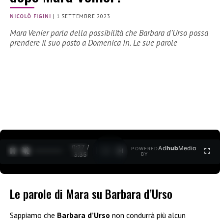
NICOLÒ FIGINI
|
1 SETTEMBRE 2023
Mara Venier parla della possibilità che Barbara d’Urso possa
prendere il suo posto a Domenica In. Le sue parole
0:28 /
Ad
hub
Media
POWERED
1
/
2
3:35
BY
Le parole di Mara su Barbara d’Urso
Sappiamo che
Barbara d’Urso
non condurrà più alcun