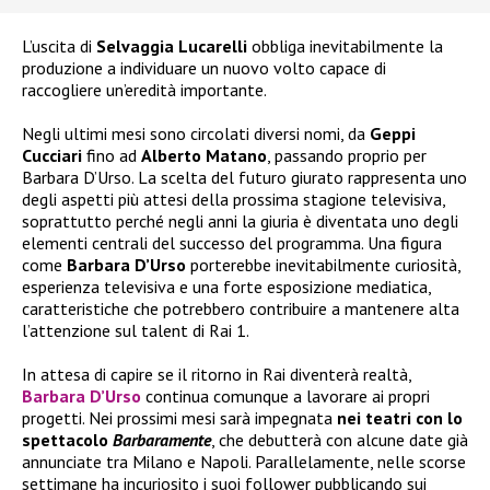
L’uscita di
Selvaggia Lucarelli
obbliga inevitabilmente la
produzione a individuare un nuovo volto capace di
raccogliere un’eredità importante.
Negli ultimi mesi sono circolati diversi nomi, da
Geppi
Cucciari
fino ad
Alberto Matano
, passando proprio per
Barbara D’Urso. La scelta del futuro giurato rappresenta uno
degli aspetti più attesi della prossima stagione televisiva,
soprattutto perché negli anni la giuria è diventata uno degli
elementi centrali del successo del programma. Una figura
come
Barbara D’Urso
porterebbe inevitabilmente curiosità,
esperienza televisiva e una forte esposizione mediatica,
caratteristiche che potrebbero contribuire a mantenere alta
l’attenzione sul talent di Rai 1.
In attesa di capire se il ritorno in Rai diventerà realtà,
Barbara D’Urso
continua comunque a lavorare ai propri
progetti. Nei prossimi mesi sarà impegnata
nei teatri con lo
spettacolo
Barbaramente
, che debutterà con alcune date già
annunciate tra Milano e Napoli. Parallelamente, nelle scorse
settimane ha incuriosito i suoi follower pubblicando sui