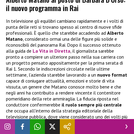
il nuovo programma in Rai
In televisione gli equilibri cambiano rapidamente e i volti di
punta delle reti si trovano spesso al centro di nuove sfide
professionali. È quello che starebbe accadendo ad
Alberto
Matano
, considerato ormai una delle figure più solide e
riconoscibili del panorama Rai. Dopo il successo ottenuto
alla guida de
La Vita in Diretta
, il giornalista sarebbe
pronto a compiere un ulteriore passo nella sua carriera con
un progetto pensato appositamente per la prima serata di
Rai 1. Secondo le indiscrezioni circolate nelle ultime
settimane, l’azienda starebbe lavorando a un
nuovo format
capace di coniugare attualità, emozioni e storie di vita
vissuta, un genere che Matano conosce molto bene e che
negli anni ha contribuito a rendere vincente il contenitore
pomeridiano della rete ammiraglia. La fiducia riposta nel
conduttore confermerebbe
il ruolo sempre più centrale
che occupa all’interno della strategia editoriale della
televisione pubblica, dove viene considerato uno dei volti più
affidabili e apprezzati dal pubblico.