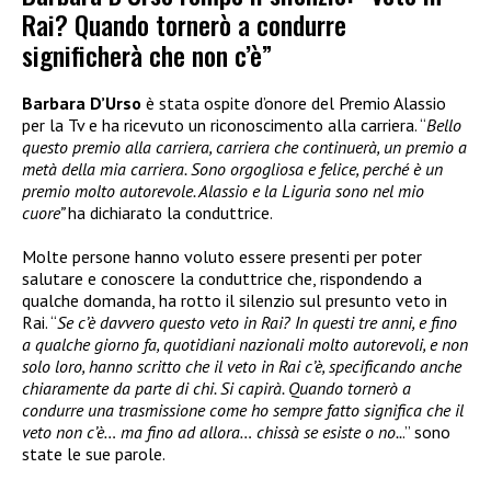
Rai? Quando tornerò a condurre
significherà che non c’è”
Barbara D’Urso
è stata ospite d’onore del Premio Alassio
per la Tv e ha ricevuto un riconoscimento alla carriera. “
Bello
questo premio alla carriera, carriera che continuerà, un premio a
metà della mia carriera. Sono orgogliosa e felice, perché è un
premio molto autorevole. Alassio e la Liguria sono nel mio
cuore”
ha dichiarato la conduttrice.
Molte persone hanno voluto essere presenti per poter
salutare e conoscere la conduttrice che, rispondendo a
qualche domanda, ha rotto il silenzio sul presunto veto in
Rai. “
Se c’è davvero questo veto in Rai? In questi tre anni, e fino
a qualche giorno fa, quotidiani nazionali molto autorevoli, e non
solo loro, hanno scritto che il veto in Rai c’è, specificando anche
chiaramente da parte di chi. Si capirà. Quando tornerò a
condurre una trasmissione come ho sempre fatto significa che il
veto non c’è… ma fino ad allora… chissà se esiste o no..
.” sono
state le sue parole.