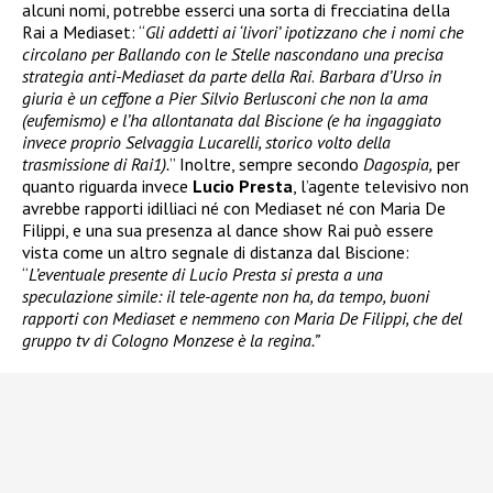
alcuni nomi, potrebbe esserci una sorta di frecciatina della
Rai a Mediaset: “
Gli addetti ai ‘livori’ ipotizzano che i nomi che
circolano per Ballando con le Stelle nascondano una precisa
strategia anti-Mediaset da parte della Rai
.
Barbara d’Urso in
giuria è un ceffone a Pier Silvio Berlusconi che non la ama
(eufemismo) e l’ha allontanata dal Biscione (e ha ingaggiato
invece proprio Selvaggia Lucarelli, storico volto della
trasmissione di Rai1).
” Inoltre, sempre secondo
Dagospia,
per
quanto riguarda invece
Lucio Presta
, l’agente televisivo non
avrebbe rapporti idilliaci né con Mediaset né con Maria De
Filippi, e una sua presenza al dance show Rai può essere
vista come un altro segnale di distanza dal Biscione:
“
L’eventuale presente di Lucio Presta si presta a una
speculazione simile: il tele-agente non ha, da tempo, buoni
rapporti con Mediaset e nemmeno con Maria De Filippi, che del
gruppo tv di Cologno Monzese è la regina.”