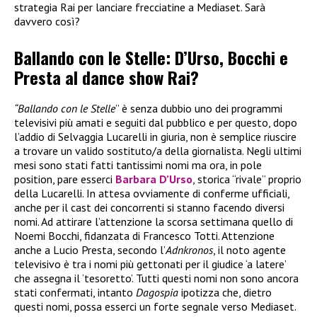
strategia Rai per lanciare frecciatine a Mediaset. Sarà
davvero così?
Ballando con le Stelle: D’Urso, Bocchi e
Presta al dance show Rai?
“Ballando con le Stelle
” è senza dubbio uno dei programmi
televisivi più amati e seguiti dal pubblico e per questo, dopo
l’addio di Selvaggia Lucarelli in giuria, non è semplice riuscire
a trovare un valido sostituto/a della giornalista. Negli ultimi
mesi sono stati fatti tantissimi nomi ma ora, in pole
position, pare esserci
Barbara D’Urso
, storica “rivale” proprio
della Lucarelli. In attesa ovviamente di conferme ufficiali,
anche per il cast dei concorrenti si stanno facendo diversi
nomi. Ad attirare l’attenzione la scorsa settimana quello di
Noemi Bocchi, fidanzata di Francesco Totti. Attenzione
anche a Lucio Presta, secondo l’
Adnkronos
, il noto agente
televisivo è tra i nomi più gettonati per il giudice ‘a latere’
che assegna il ‘tesoretto’. Tutti questi nomi non sono ancora
stati confermati, intanto
Dagospia
ipotizza che, dietro
questi nomi, possa esserci un forte segnale verso Mediaset.