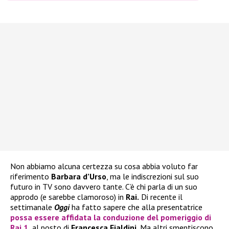
Non abbiamo alcuna certezza su cosa abbia voluto far
riferimento
Barbara d’Urso
, ma le indiscrezioni sul suo
futuro in TV sono davvero tante. C’è chi parla di un suo
approdo (e sarebbe clamoroso) in
Rai.
Di recente il
settimanale
Oggi
ha fatto sapere che alla presentatrice
possa essere affidata la conduzione del pomeriggio di
Rai 1
,
al posto di
Francesca Fialdini.
Ma altri smentiscono