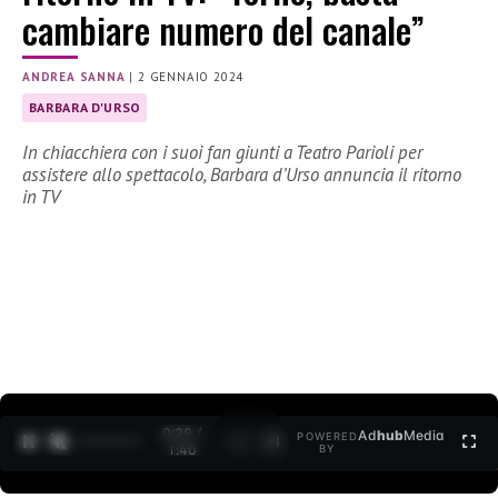
cambiare numero del canale”
ANDREA SANNA
|
2 GENNAIO 2024
BARBARA D'URSO
In chiacchiera con i suoi fan giunti a Teatro Parioli per
assistere allo spettacolo, Barbara d’Urso annuncia il ritorno
in TV
0:30 /
Ad
hub
Media
POWERED
1
/
2
1:40
BY