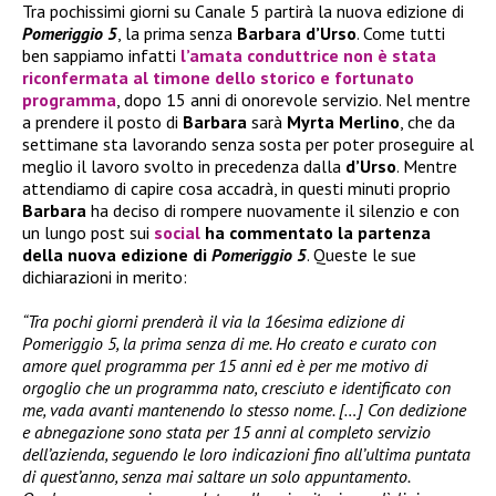
Tra pochissimi giorni su Canale 5 partirà la nuova edizione di
Pomeriggio 5
, la prima senza
Barbara d’Urso
. Come tutti
ben sappiamo infatti
l’amata conduttrice non è stata
riconfermata al timone dello storico e fortunato
programma
, dopo 15 anni di onorevole servizio. Nel mentre
a prendere il posto di
Barbara
sarà
Myrta Merlino
, che da
settimane sta lavorando senza sosta per poter proseguire al
meglio il lavoro svolto in precedenza dalla
d’Urso
. Mentre
attendiamo di capire cosa accadrà, in questi minuti proprio
Barbara
ha deciso di rompere nuovamente il silenzio e con
un lungo post sui
social
ha commentato la partenza
della nuova edizione di
Pomeriggio 5
. Queste le sue
dichiarazioni in merito:
“Tra pochi giorni prenderà il via la 16esima edizione di
Pomeriggio 5, la prima senza di me. Ho creato e curato con
amore quel programma per 15 anni ed è per me motivo di
orgoglio che un programma nato, cresciuto e identificato con
me, vada avanti mantenendo lo stesso nome. […] Con dedizione
e abnegazione sono stata per 15 anni al completo servizio
dell’azienda, seguendo le loro indicazioni fino all’ultima puntata
di quest’anno, senza mai saltare un solo appuntamento.