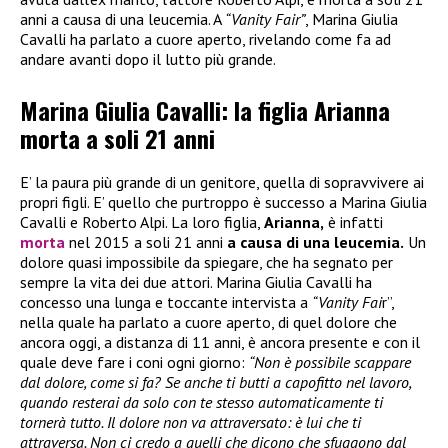
anni a causa di una leucemia. A
“Vanity Fair”
, Marina Giulia
Cavalli ha parlato a cuore aperto, rivelando come fa ad
andare avanti dopo il lutto più grande.
Marina Giulia Cavalli: la figlia Arianna
morta a soli 21 anni
E’ la paura più grande di un genitore, quella di sopravvivere ai
propri figli. E’ quello che purtroppo è successo a Marina Giulia
Cavalli e Roberto Alpi. La loro figlia,
Arianna,
è infatti
morta
nel 2015 a soli 21 anni
a causa di una leucemia.
Un
dolore quasi impossibile da spiegare, che ha segnato per
sempre la vita dei due attori. Marina Giulia Cavalli ha
concesso una lunga e toccante intervista a
“Vanity Fai
r”,
nella quale ha parlato a cuore aperto, di quel dolore che
ancora oggi, a distanza di 11 anni, è ancora presente e con il
quale deve fare i coni ogni giorno:
“Non è possibile scappare
dal dolore, come si fa? Se anche ti butti a capofitto nel lavoro,
quando resterai da solo con te stesso automaticamente ti
tornerà tutto. Il dolore non va attraversato: è lui che ti
attraversa. Non ci credo a quelli che dicono che sfuggono dal