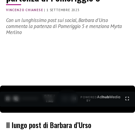
VINCENZO CHIANESE
|
1 SETTEMBRE 2023
Con un lunghissimo post sui social, Barbara d’Urso
commenta la partenza di Pomeriggio 5 e menziona Myrta
Merlino
0:27 /
Ad
hub
Media
POWERED
1
/
2
1:40
BY
Il lungo post di Barbara d’Urso