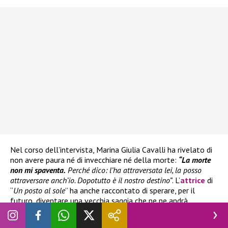
Nel corso dell’intervista, Marina Giulia Cavalli ha rivelato di
non avere paura né di invecchiare né della morte:
“La morte
non mi spaventa.
Perché dico: l’ha attraversata lei, la posso
attraversare anch’io. Dopotutto è il nostro destino”
. L’
attrice
di
“
Un posto al sole
” ha anche raccontato di sperare, per il
futuro, diventare una vecchia saggia che ne ne andrà
elargendo pensieri altissimi.