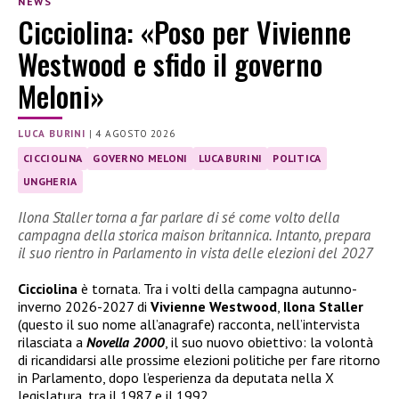
NEWS
Cicciolina: «Poso per Vivienne
Westwood e sfido il governo
Meloni»
LUCA BURINI
|
4 AGOSTO 2026
CICCIOLINA
GOVERNO MELONI
LUCA BURINI
POLITICA
UNGHERIA
Ilona Staller torna a far parlare di sé come volto della
campagna della storica maison britannica. Intanto, prepara
il suo rientro in Parlamento in vista delle elezioni del 2027
Cicciolina
è tornata. Tra i volti della campagna autunno-
inverno 2026-2027 di
Vivienne Westwood
,
Ilona Staller
(questo il suo nome all’anagrafe) racconta, nell’intervista
rilasciata a
Novella 2000
, il suo nuovo obiettivo: la volontà
di ricandidarsi alle prossime elezioni politiche per fare ritorno
in Parlamento, dopo l’esperienza da deputata nella X
legislatura, tra il 1987 e il 1992.