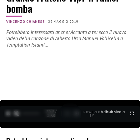
bomba
VINCENZO CHIANESE
|
29 MAGGIO 2019
Potrebbero interessarti anche: Accanto a te: ecco il nuovo
video della canzone di Alberto Urso Manuel Vallicella a
Temptation Island…
0:28 /
Ad
hub
Media
POWERED
1
/
2
3:35
BY