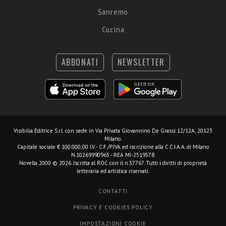
Sanremo
Cucina
ABBONATI
NEWSLETTER
Visibilia Editrice S.r.l.
con sede in Via Privata Giovannino De Grassi 12/12A, 20123
Milano.
Capitale sociale € 100.000,00 I.V. - C.F./P.IVA ed iscrizione alla C.C.I.A.A. di Milano
N.10269990965 - REA MI-2519578.
Novella 2000 © 2026. Iscritta al ROC con il n.37767. Tutti i diritti di proprietà
letteraria ed artistica riservati.
CONTATTI
PRIVACY E COOKIES POLICY
IMPOSTAZIONI COOKIE