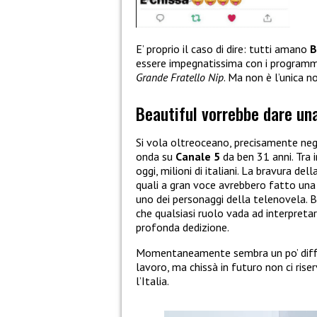
E’ proprio il caso di dire: tutti amano
B
essere impegnatissima con i programmi
Grande Fratello Nip
. Ma non è l’unica no
Beautiful vorrebbe dare una
Si vola oltreoceano, precisamente neg
onda su
Canale 5
da ben 31 anni. Tra i
oggi, milioni di italiani. La bravura de
quali a gran voce avrebbero fatto una p
uno dei personaggi della telenovela. Ba
che qualsiasi ruolo vada ad interpretar
profonda dedizione.
Momentaneamente sembra un po’ diffici
lavoro, ma chissà in futuro non ci ris
l’Italia.