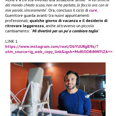
del mondo chiedo scusa, non ne ho parlato, lo faccio ora con le
mie parole, sinceramente
“. Ora, concluso il ciclo di
cure
,
Guerritore guarda avanti tra nuovi appuntamenti
professionali,
qualche giorno di vacanza e il desiderio di
ritrovare leggerezza
, anche attraverso un piccolo
cambiamento: “
Mi divertirò per un po’ a cambiare taglio
“.
LINK 1
https://www.instagram.com/reel/DbYUURgIE9z/?
utm_source=ig_web_copy_link&igsh=MzRlODBiNWFlZA==