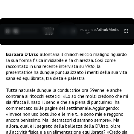
0:30 /
Ad
hub
Media
POWERED
1
/
2
3:35
BY
Barbara D’Urso
allontana il chiacchiericcio maligno riguardo
la sua forma fisica invidiabile e fa chiarezza. Così come
raccontato in una recente intervista su
Visto
, la
presentatrice ha dunque puntualizzato i meriti della sua vita
sana ed equilibrata, tra dieta e palestra.
Tutta naturale dunque la conduttrice ora 59enne, e anche
contraria ai ritocchi estetici: «Lo so che molti credono che mi
sia rifatta il naso, il seno e che sia piena di punturine» ha
commentato sulle pagine del settimanale. Aggiungendo:
«Invece non uso botulino e le mie t…e sono mie e reggono
ancora benissimo. Ma i detrattori ci saranno sempre». Ma
allora, qual è il segreto della bellezza della D’Urso, oltre
all’attività fisica e a un’alimentazione equilibrata? «Credo sia