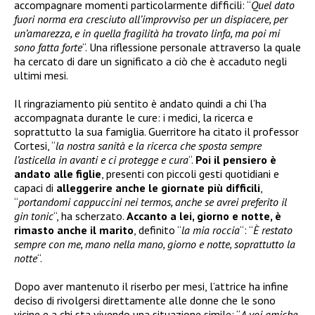
accompagnare momenti particolarmente difficili: “
Quel dato
fuori norma era cresciuto all’improvviso per un dispiacere, per
un’amarezza, e in quella fragilità ha trovato linfa, ma poi mi
sono fatta forte
“. Una riflessione personale attraverso la quale
ha cercato di dare un significato a ciò che è accaduto negli
ultimi mesi.
Il ringraziamento più sentito è andato quindi a chi l’ha
accompagnata durante le cure: i medici, la ricerca e
soprattutto la sua famiglia. Guerritore ha citato il professor
Cortesi, “
la nostra sanità e la ricerca che sposta sempre
l’asticella in avanti e ci protegge e cura
“.
Poi il pensiero è
andato alle figlie
, presenti con piccoli gesti quotidiani e
capaci di
alleggerire anche le giornate più difficili
,
“
portandomi cappuccini nei termos, anche se avrei preferito il
gin tonic
“, ha scherzato.
Accanto a lei, giorno e notte, è
rimasto anche il marito
, definito “
la mia roccia
“: “
È restato
sempre con me, mano nella mano, giorno e notte, soprattutto la
notte
“.
Dopo aver mantenuto il riserbo per mesi, l’attrice ha infine
deciso di rivolgersi direttamente alle donne che le sono
vicine e a chi sta vivendo una situazione simile: “
A voi amiche