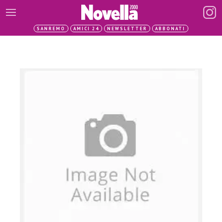
SANREMO
AMICI 24
NEWSLETTER
ABBONATI