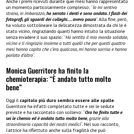
Anche i premi ricevuti durante quei mesi hanno rappresentato
un momento particolarmente complesso: “
Io mi sentivo
strana, in imbarazzo,
ho serrato i denti e sono andata. I flash dei
fotografi, gli sguardi dei colleghi…. avevo paura
“. Alla fine, però,
ha voluto sottolineare la delicatezza dimostrata da chi le è
stato vicino, ringraziando quanti hanno intuito la situazione
senza invadere il suo spazio: “
Ho sentito il mio mondo solidale,
vicino e li ringrazio insieme a tutti quelli che per questi quattro
mesi hanno capito che c’era qualcosa, mi hanno sorriso e hanno
parlato d’altro
“.
Monica Guerritore ha finito la
chemioterapia: “È andato tutto molto
bene”
Oggi il
capitolo più duro sembra essere alle spalle
.
Guerritore ha infatti completato tutte e sei le sedute
previste e ha raccontato con sollievo: “
Ora ho finito tutte e
sei le chemio ed è andato tutto molto bene
, grazie alla
straordinaria capacità dei nostri medici
“. Nel suo racconto,
l’attrice ha riflettuto anche sulla fragilità che può