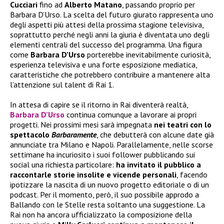
Cucciari
fino ad
Alberto Matano
, passando proprio per
Barbara D’Urso. La scelta del futuro giurato rappresenta uno
degli aspetti più attesi della prossima stagione televisiva,
soprattutto perché negli anni la giuria è diventata uno degli
elementi centrali del successo del programma. Una figura
come
Barbara D’Urso
porterebbe inevitabilmente curiosità,
esperienza televisiva e una forte esposizione mediatica,
caratteristiche che potrebbero contribuire a mantenere alta
l’attenzione sul talent di Rai 1.
In attesa di capire se il ritorno in Rai diventerà realtà,
Barbara D’Urso
continua comunque a lavorare ai propri
progetti. Nei prossimi mesi sarà impegnata
nei teatri con lo
spettacolo
Barbaramente
, che debutterà con alcune date già
annunciate tra Milano e Napoli. Parallelamente, nelle scorse
settimane ha incuriosito i suoi follower pubblicando sui
social una richiesta particolare:
ha invitato il pubblico a
raccontarle storie insolite e vicende personali
, facendo
ipotizzare la nascita di un nuovo progetto editoriale o di un
podcast. Per il momento, però, il suo possibile approdo a
Ballando con le Stelle resta soltanto una suggestione. La
Rai non ha ancora ufficializzato la composizione della