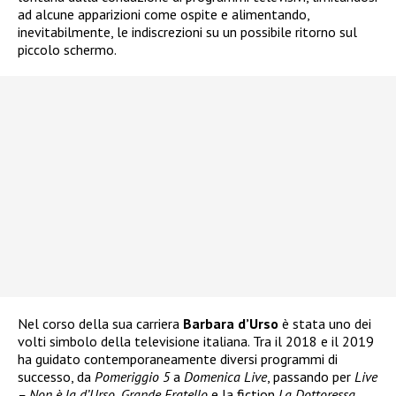
ad alcune apparizioni come ospite e alimentando,
inevitabilmente, le indiscrezioni su un possibile ritorno sul
piccolo schermo.
Nel corso della sua carriera
Barbara d’Urso
è stata uno dei
volti simbolo della televisione italiana. Tra il 2018 e il 2019
ha guidato contemporaneamente diversi programmi di
successo, da
Pomeriggio 5
a
Domenica Live
, passando per
Live
– Non è la d’Urso
,
Grande Fratello
e la fiction
La Dottoressa