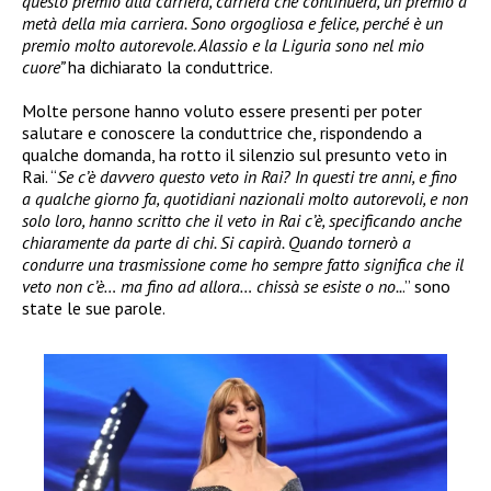
questo premio alla carriera, carriera che continuerà, un premio a
metà della mia carriera. Sono orgogliosa e felice, perché è un
premio molto autorevole. Alassio e la Liguria sono nel mio
cuore”
ha dichiarato la conduttrice.
Molte persone hanno voluto essere presenti per poter
salutare e conoscere la conduttrice che, rispondendo a
qualche domanda, ha rotto il silenzio sul presunto veto in
Rai. “
Se c’è davvero questo veto in Rai? In questi tre anni, e fino
a qualche giorno fa, quotidiani nazionali molto autorevoli, e non
solo loro, hanno scritto che il veto in Rai c’è, specificando anche
chiaramente da parte di chi. Si capirà. Quando tornerò a
condurre una trasmissione come ho sempre fatto significa che il
veto non c’è… ma fino ad allora… chissà se esiste o no..
.” sono
state le sue parole.