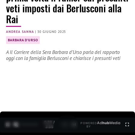
veti imposti dai Berlusconi alla
Rai
ANDREA SANNA
|
30 GIUGNO 2025
BARBARA D'URSO
A Il Corriere della Sera Barbara d’Urso parla del rapporto
oggi con la famiglia Berlusconi e chiarisce i presunti veti
0:30 /
Ad
hub
Media
POWERED
1
/
2
3:35
BY