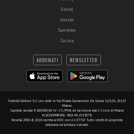
Social
Gossip
Sanremo
Cucina
ABBONATI
NEWSLETTER
Visibilia Editrice S.r.l.
con sede in Via Privata Giovannino De Grassi 12/12A, 20123
Milano.
Capitale sociale € 100.000,00 I.V. - C.F./P.IVA ed iscrizione alla C.C.I.A.A. di Milano
N.10269990965 - REA MI-2519578.
Novella 2000 © 2026. Iscritta al ROC con il n.37767. Tutti i diritti di proprietà
letteraria ed artistica riservati.