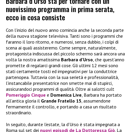
Barbara d’Urso sta per tornare con un
nuovissimo programma in prima serata,
ecco in cosa consiste
Con l’inizio del nuovo anno comincia anche la seconda parte
della nuova stagione televisiva. Tanti sono i programmi che
faranno il loro ritorno, e numerosi, senza dubbio, i colpi di
scena ai quali assisteremo. Come sempre, naturalmente,
protagonista indiscussa del piccolo schermo sarà ancora una
volta la nostra amatissima
Barbara d’Urso
, che quest’anno
promette di regalarci grandi cose. Gli ultimi 12 mesi sono
stati certamente tosti ed impegnativi per la conduttrice
partenopea. Tuttavia con la sua serietà e professionalità,
l’instancabile presentatrice non smette mai di stupirci,
assicurandoci programmi di qualità. Oltre ai salotti cult
Pomeriggio Cinque
e
Domenica Live
, Barbara ha portato
all’antica gloria il
Grande Fratello 15
, assumendone
fermamente il controllo, e portando a casa un risultato
straordinario.
In seguito, durante l’estate, la d’Urso è stata impegnata a
Roma sul set dei
nuovi episodi de
La Dottoressa Giò
. La