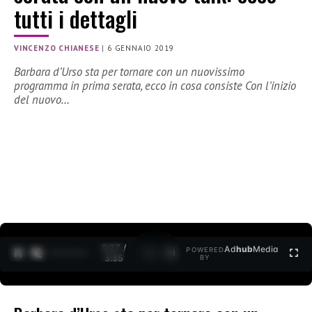
tutti i dettagli
VINCENZO CHIANESE
|
6 GENNAIO 2019
Barbara d’Urso sta per tornare con un nuovissimo
programma in prima serata, ecco in cosa consiste Con l’inizio
del nuovo…
0:27 /
Ad
hub
Media
POWERED
1
/
2
3:35
BY