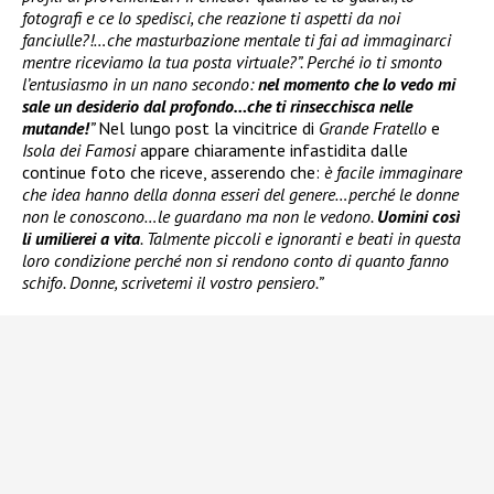
fotografi e ce lo spedisci, che reazione ti aspetti da noi
fanciulle?!…che masturbazione mentale ti fai ad immaginarci
mentre riceviamo la tua posta virtuale?”. Perché io ti smonto
l’entusiasmo in un nano secondo:
nel momento che lo vedo mi
sale un desiderio dal profondo…che ti rinsecchisca nelle
mutande!
”
Nel lungo post la vincitrice di
Grande Fratello
e
Isola dei Famosi
appare chiaramente infastidita dalle
continue foto che riceve, asserendo che:
è facile immaginare
che idea hanno della donna esseri del genere…perché le donne
non le conoscono…le guardano ma non le vedono.
Uomini così
li umilierei a vita
. Talmente piccoli e ignoranti e beati in questa
loro condizione perché non si rendono conto di quanto fanno
schifo. Donne, scrivetemi il vostro pensiero.”