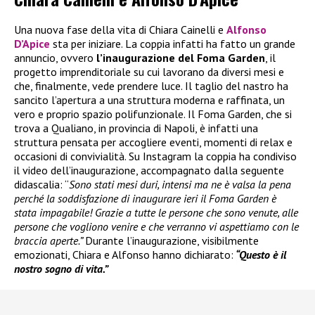
Una nuova fase della vita di Chiara Cainelli e
Alfonso
D’Apice
sta per iniziare. La coppia infatti ha fatto un grande
annuncio, ovvero
l’inaugurazione del Foma Garden
, il
progetto imprenditoriale su cui lavorano da diversi mesi e
che, finalmente, vede prendere luce. Il taglio del nastro ha
sancito l’apertura a una struttura moderna e raffinata, un
vero e proprio spazio polifunzionale. Il Foma Garden, che si
trova a Qualiano, in provincia di Napoli, è infatti una
struttura pensata per accogliere eventi, momenti di relax e
occasioni di convivialità. Su Instagram la coppia ha condiviso
il video dell’inaugurazione, accompagnato dalla seguente
didascalia: “
Sono stati mesi duri, intensi ma ne è valsa la pena
perché la soddisfazione di inaugurare ieri il Foma Garden è
stata impagabile! Grazie a tutte le persone che sono venute, alle
persone che vogliono venire e che verranno vi aspettiamo con le
braccia aperte.”
Durante l’inaugurazione, visibilmente
emozionati, Chiara e Alfonso hanno dichiarato:
“Questo è il
nostro sogno di vita.”