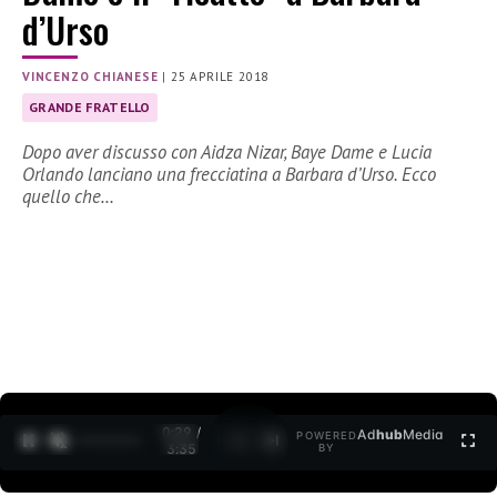
d’Urso
VINCENZO CHIANESE
|
25 APRILE 2018
GRANDE FRATELLO
Dopo aver discusso con Aidza Nizar, Baye Dame e Lucia
Orlando lanciano una frecciatina a Barbara d’Urso. Ecco
quello che…
0:31 /
Ad
hub
Media
POWERED
1
/
2
3:35
BY