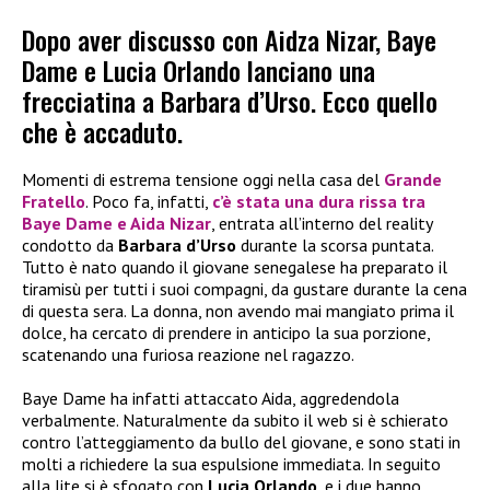
Dopo aver discusso con Aidza Nizar, Baye
Dame e Lucia Orlando lanciano una
frecciatina a Barbara d’Urso. Ecco quello
che è accaduto.
Momenti di estrema tensione oggi nella casa del
Grande
Fratello
. Poco fa, infatti,
c’è stata una dura rissa tra
Baye Dame
e
Aida Nizar
, entrata all’interno del reality
condotto da
Barbara d’Urso
durante la scorsa puntata.
Tutto è nato quando il giovane senegalese ha preparato il
tiramisù per tutti i suoi compagni, da gustare durante la cena
di questa sera. La donna, non avendo mai mangiato prima il
dolce, ha cercato di prendere in anticipo la sua porzione,
scatenando una furiosa reazione nel ragazzo.
Baye Dame ha infatti attaccato Aida, aggredendola
verbalmente. Naturalmente da subito il web si è schierato
contro l’atteggiamento da bullo del giovane, e sono stati in
molti a richiedere la sua espulsione immediata. In seguito
alla lite si è sfogato con
Lucia Orlando
, e i due hanno