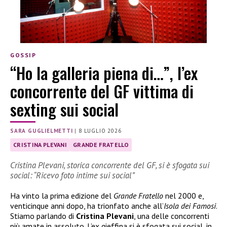
GOSSIP
“Ho la galleria piena di…”, l’ex
concorrente del GF vittima di
sexting sui social
SARA GUGLIELMETTI
|
8 LUGLIO 2026
CRISTINA PLEVANI
GRANDE FRATELLO
Cristina Plevani, storica concorrente del GF, si è sfogata sui
social: “Ricevo foto intime sui social”
Ha vinto la prima edizione del
Grande Fratello
nel 2000 e,
venticinque anni dopo, ha trionfato anche all’
Isola dei Famosi
.
Stiamo parlando di
Cristina Plevani
, una delle concorrenti
più amate in assoluto. L’ex gieffina si è sfogata sui social, in