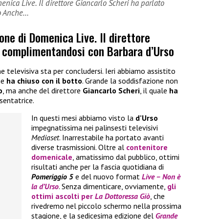
enica Live. Il direttore Giancarlo Scheri ha parlato
o Anche…
one di Domenica Live. Il direttore
o complimentandosi con Barbara d’Urso
 televisiva sta per concludersi. Ieri abbiamo assistito
he
ha chiuso con il botto
. Grande la soddisfazione non
o
, ma anche del direttore
Giancarlo Scheri
, il quale
ha
sentatrice.
In questi mesi abbiamo visto la
d’Urso
impegnatissima nei palinsesti televisivi
Mediaset
. Inarrestabile ha portato avanti
diverse trasmissioni. Oltre al
contenitore
domenicale
, amatissimo dal pubblico, ottimi
risultati anche per la fascia quotidiana di
Pomeriggio 5
e del nuovo format
Live – Non è
la d’Urso
. Senza dimenticare, ovviamente,
gli
ottimi ascolti per
La Dottoressa Giò
, che
rivedremo nel piccolo schermo nella prossima
stagione, e la sedicesima edizione del
Grande