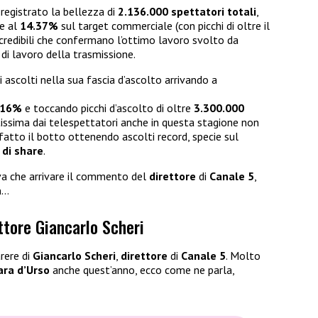
egistrato la bellezza di
2.136.000 spettatori totali
,
le al
14.37%
sul target commerciale (con picchi di oltre il
ncredibili che confermano l’ottimo lavoro svolto da
 di lavoro della trasmissione.
ascolti nella sua fascia d’ascolto arrivando a
16%
e toccando picchi d’ascolto di oltre
3.300.000
issima dai telespettatori anche in questa stagione non
atto il botto ottenendo ascolti record, specie sul
di share
.
va che arrivare il commento del
direttore
di
Canale 5
,
a
…
ettore Giancarlo Scheri
rere di
Giancarlo Scheri
,
direttore
di
Canale 5
. Molto
ara d’Urso
anche quest’anno, ecco come ne parla,