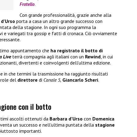
Fratello
.
Con grande professionalità, grazie anche alla
 d’Urso
porta a casa un altro grande successo con
 puntata della stagione. In ogni suo programma la
i e variegati tra gossip e fatti di cronaca. Ciò ovviamente
eressante.
’ultimo appuntamento che
ha registrato il botto di
 Live
terrà compagnia agli italiani con un
Rewind
, in cui
ionanti, divertenti e coinvolgenti dell’ultima edizione.
 e in che termini la trasmissione ha raggiunto risultati
arole del
direttore
di
Canale 5,
Giancarlo Scheri
.
gione con il botto
ttimi ascolti ottenuti da
Barbara d’Urso
con
Domenica
venta un successo e nell’ultima puntata della
stagione
 piuttosto importanti.