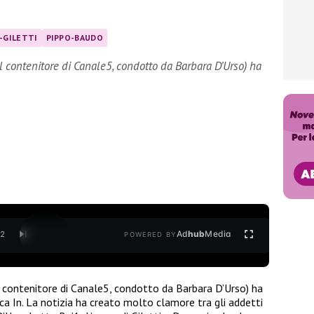
-GILETTI
PIPPO-BAUDO
il contenitore di Canale5, condotto da Barbara D’Urso) ha
Ad
hub
Media
/
2
POWERED BY
il contenitore di Canale5, condotto da Barbara D’Urso) ha
 In. La notizia ha creato molto clamore tra gli addetti