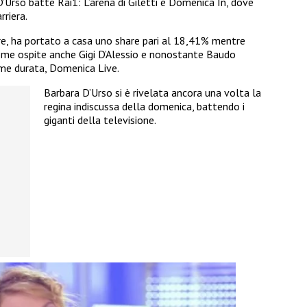
D’Urso batte Rai1: L’arena di Giletti e Domenica In, dove
rriera.
e, ha portato a casa uno share pari al 18,41% mentre
ome ospite anche Gigi D’Alessio e nonostante Baudo
ome durata, Domenica Live.
Barbara D’Urso si è rivelata ancora una volta la
regina indiscussa della domenica, battendo i
giganti della televisione.