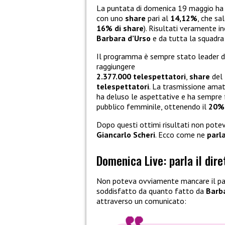
La puntata di domenica 19 maggio ha r
con uno
share
pari al
14,12%
, che sa
16% di share
). Risultati veramente i
Barbara d’Urso
e da tutta la squadra
Il programma è sempre stato leader di 
raggiungere
2.377.000 telespettatori
,
share
del
telespettatori
. La trasmissione amat
ha deluso le aspettative e ha sempre f
pubblico femminile, ottenendo il
20% 
Dopo questi ottimi risultati non pote
Giancarlo Scheri
. Ecco come ne
parl
Domenica Live: parla il dir
Non poteva ovviamente mancare il pa
soddisfatto da quanto fatto da
Barb
attraverso un comunicato: