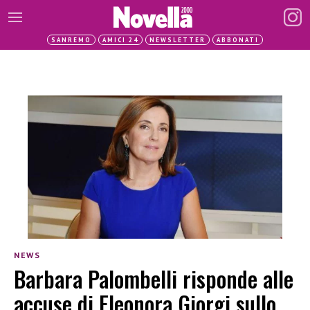
SANREMO
AMICI 24
NEWSLETTER
ABBONATI
NEWS
Barbara Palombelli risponde alle
accuse di Eleonora Giorgi sullo