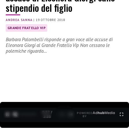
stipendio del figlio
ANDREA SANNA
|
19 OTTOBRE 2018
GRANDE FRATELLO VIP
Barbara Palombelli risponde a gran voce alle accuse di
Eleonora Giorgi al Grande Fratello Vip Non cessano le
polemiche riguardo…
0:27 /
Ad
hub
Media
POWERED
1
/
2
3:35
BY