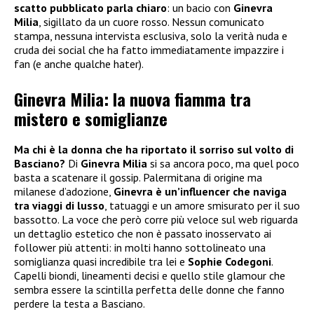
scatto pubblicato parla chiaro
: un bacio con
Ginevra
Milia
, sigillato da un cuore rosso. Nessun comunicato
stampa, nessuna intervista esclusiva, solo la verità nuda e
cruda dei social che ha fatto immediatamente impazzire i
fan (e anche qualche hater).
Ginevra Milia: la nuova fiamma tra
mistero e somiglianze
Ma chi è la donna che ha riportato il sorriso sul volto di
Basciano?
Di
Ginevra Milia
si sa ancora poco, ma quel poco
basta a scatenare il gossip. Palermitana di origine ma
milanese d’adozione,
Ginevra è un’influencer che naviga
tra viaggi di lusso
, tatuaggi e un amore smisurato per il suo
bassotto. La voce che però corre più veloce sul web riguarda
un dettaglio estetico che non è passato inosservato ai
follower più attenti: in molti hanno sottolineato una
somiglianza quasi incredibile tra lei e
Sophie Codegoni
.
Capelli biondi, lineamenti decisi e quello stile glamour che
sembra essere la scintilla perfetta delle donne che fanno
perdere la testa a Basciano.