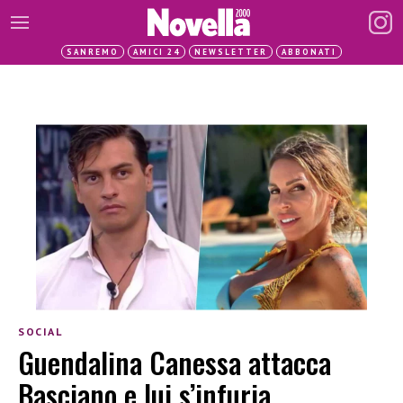
SANREMO
AMICI 24
NEWSLETTER
ABBONATI
SOCIAL
Guendalina Canessa attacca
Basciano e lui s’infuria