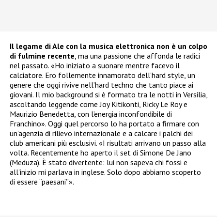
Il legame di Ale con la musica elettronica non è un colpo
di fulmine recente
, ma una passione che affonda le radici
nel passato. «Ho iniziato a suonare mentre facevo il
calciatore. Ero follemente innamorato dell’hard style, un
genere che oggi rivive nell’hard techno che tanto piace ai
giovani. Il mio background si è formato tra le notti in Versilia,
ascoltando leggende come Joy Kitikonti, Ricky Le Roy e
Maurizio Benedetta, con l’energia inconfondibile di
Franchino». Oggi quel percorso lo ha portato a firmare con
un’agenzia di rilievo internazionale e a calcare i palchi dei
club americani più esclusivi. «I risultati arrivano un passo alla
volta. Recentemente ho aperto il set di Simone De Jano
(Meduza). È stato divertente: lui non sapeva chi fossi e
all’inizio mi parlava in inglese. Solo dopo abbiamo scoperto
di essere “paesani”».