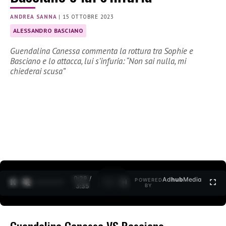
ANDREA SANNA
|
15 OTTOBRE 2023
ALESSANDRO BASCIANO
Guendalina Canessa commenta la rottura tra Sophie e
Basciano e lo attacca, lui s’infuria: “Non sai nulla, mi
chiederai scusa”
0:30 /
Ad
hub
Media
POWERED
1
/
2
3:35
BY