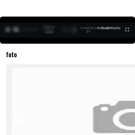
0:27 /
Ad
hub
Media
POWERED
1
/
2
3:35
BY
foto