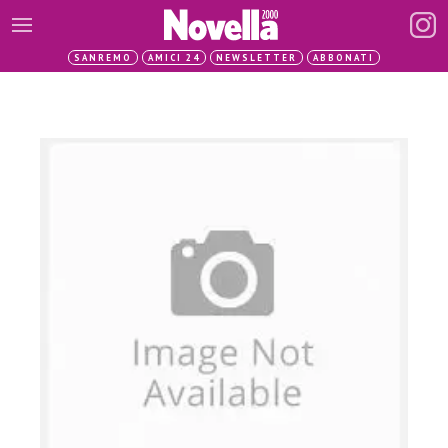
SANREMO
AMICI 24
NEWSLETTER
ABBONATI