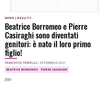
NEWS
|
REALITY
Beatrice Borromeo e Pierre
Casiraghi sono diventati
genitori: è nato il loro primo
figlio!
FRANCESCO FREDELLA
|
28 FEBBRAIO 2017
BEATRICE BORROMEO
PIERRE CASIRAGHI
foto