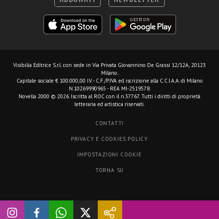
Visibilia Editrice S.r.l.
con sede in Via Privata Giovannino De Grassi 12/12A, 20123
Milano.
Capitale sociale € 100.000,00 I.V. - C.F./P.IVA ed iscrizione alla C.C.I.A.A. di Milano
N.10269990965 - REA MI-2519578.
Novella 2000 © 2026. Iscritta al ROC con il n.37767. Tutti i diritti di proprietà
letteraria ed artistica riservati.
CONTATTI
PRIVACY E COOKIES POLICY
IMPOSTAZIONI COOKIE
TORNA SU