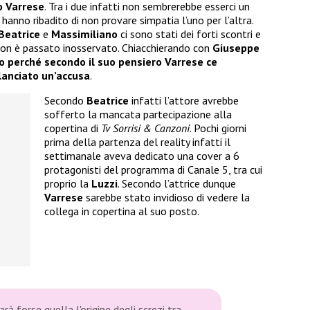
o Varrese
. Tra i due infatti non sembrerebbe esserci un
hanno ribadito di non provare simpatia l’uno per l’altra.
Beatrice
e
Massimiliano
ci sono stati dei forti scontri e
non è passato inosservato. Chiacchierando con
Giuseppe
o perché secondo il suo pensiero Varrese ce
 lanciato un’accusa
.
Secondo
Beatrice
infatti l’attore avrebbe
sofferto la mancata partecipazione alla
copertina di
Tv Sorrisi & Canzoni
. Pochi giorni
prima della partenza del reality infatti il
settimanale aveva dedicato una cover a 6
protagonisti del programma di Canale 5, tra cui
proprio la
Luzzi
. Secondo l’attrice dunque
Varrese
sarebbe stato invidioso di vedere la
collega in copertina al suo posto.
arà forse quella l'origine degli screzi tra