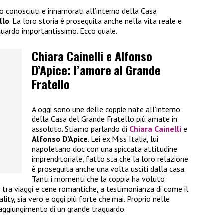
no conosciuti e innamorati all’interno della Casa
llo
. La loro storia è proseguita anche nella vita reale e
guardo importantissimo. Ecco quale.
Chiara Cainelli e Alfonso
D’Apice: l’amore al Grande
Fratello
A oggi sono une delle coppie nate all’interno
della Casa del Grande Fratello più amate in
assoluto. Stiamo parlando di
Chiara Cainelli
e
Alfonso D’Apice
. Lei ex Miss Italia, lui
napoletano doc con una spiccata attitudine
imprenditoriale, fatto sta che la loro relazione
è proseguita anche una volta usciti dalla casa.
Tanti i momenti che la coppia ha voluto
i, tra viaggi e cene romantiche, a testimonianza di come il
ality, sia vero e oggi più forte che mai. Proprio nelle
raggiungimento di un grande traguardo.