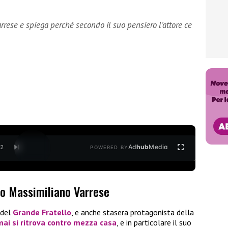
rrese e spiega perché secondo il suo pensiero l’attore ce
Ad
hub
Media
/
2
POWERED BY
ro Massimiliano Varrese
 del
Grande Fratello
, e anche stasera protagonista della
rmai si ritrova contro mezza casa
, e in particolare il suo