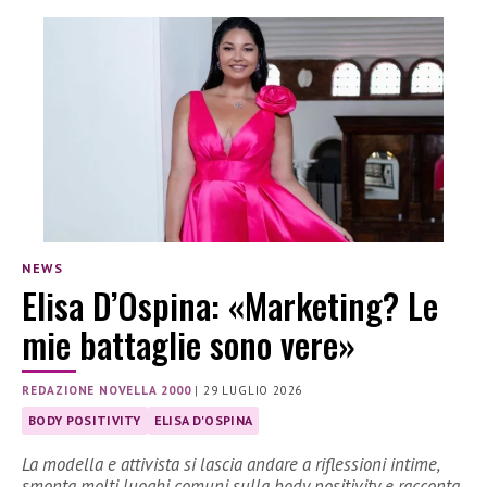
NEWS
Elisa D’Ospina: «Marketing? Le
mie battaglie sono vere»
REDAZIONE NOVELLA 2000
|
29 LUGLIO 2026
BODY POSITIVITY
ELISA D'OSPINA
La modella e attivista si lascia andare a riflessioni intime,
smonta molti luoghi comuni sulla body positivity e racconta