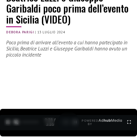
Garibaldi poco prima dell’evento
in Sicilia (VIDEO)
DEBORA PARIGI
|
13 LUGLIO 2024
Poco prima di arrivare all’evento a cui hanno partecipato in
Sicilia, Beatrice Luzzi e Giuseppe Garibaldi hanno avuto un
piccolo incidente
0:30 /
Ad
hub
Media
POWERED
1
/
2
3:35
BY