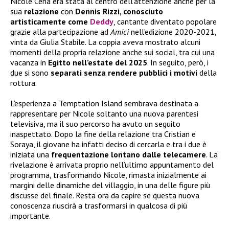
Nicole Cena era stata al centro dell’attenzione anche per la
sua
relazione
con
Dennis Rizzi, conosciuto
artisticamente come
Deddy
, cantante diventato popolare
grazie alla partecipazione ad
Amici
nell’edizione 2020-2021,
vinta da Giulia Stabile. La coppia aveva mostrato alcuni
momenti della propria relazione anche sui social, tra cui una
vacanza in
Egitto nell’estate del 2025
. In seguito, però, i
due si sono
separati senza rendere pubblici i motivi
della
rottura.
L’esperienza a Temptation Island sembrava destinata a
rappresentare per Nicole soltanto una nuova parentesi
televisiva, ma il suo percorso ha avuto un seguito
inaspettato. Dopo la fine della relazione tra Cristian e
Soraya, il giovane ha infatti deciso di cercarla e tra i due è
iniziata una
frequentazione lontano dalle telecamere
. La
rivelazione è arrivata proprio nell’ultimo appuntamento del
programma, trasformando Nicole, rimasta inizialmente ai
margini delle dinamiche del villaggio, in una delle figure più
discusse del finale. Resta ora da capire se questa nuova
conoscenza riuscirà a trasformarsi in qualcosa di più
importante.