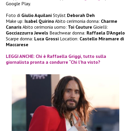
Google Play.
Foto di
Giulio Aquilani
Stylist
Deborah Deh
Make up:
Isabel Quirino
Abito cerimonia donna:
Charme
Canaris
Abito cerimonia uomo:
Toi Couture
Gioielli:
Gocciazzurra Jewels
Beachwear donna:
Raffaela D’Angelo
Scarpe donna:
Luca Grossi
Location:
Castello Miramare di
Maccarese
LEGGI ANCHE: Chi è Raffaella Griggi, tutto sulla
giornalista pronta a condurre “Chi l’ha visto?