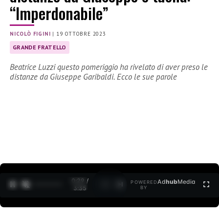
“Imperdonabile”
NICOLÒ FIGINI
|
19 OTTOBRE 2023
GRANDE FRATELLO
Beatrice Luzzi questo pomeriggio ha rivelato di aver preso le
distanze da Giuseppe Garibaldi. Ecco le sue parole
0:30 /
Ad
hub
Media
POWERED
1
/
2
3:35
BY