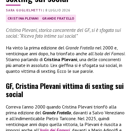
SARA GUGLIELMETTI
|
8 LUGLIO 2026
CRISTINA PLEVANI
GRANDE FRATELLO
Cristina Plevani, storica concorrente del GF, si è sfogata sui
social: “Ricevo foto intime sui social”
Ha vinto la prima edizione del
Grande Fratello
nel 2000 e,
venticinque anni dopo, ha trionfato anche all’
Isola dei Famosi
.
Stiamo parlando di
Cristina Plevani
, una delle concorrenti
più amate in assoluto. L’ex gieffina si è sfogata sui social, in
quanto vittima di sexting. Ecco le sue parole.
GF, Cristina Plevani vittima di sexting sui
social
Correva l’anno 2000 quando Cristina Plevani trionfò alla
prima edizione del
Grande Fratello
, davanti a Salvo Veneziano
e all’indimenticabile Pietro Taricone. Nel 2025, quindi
venticinque anni dopo quella vittoria, la Plevani è riuscita a
imporsi anche all’
Isola dei Famosi
, davanti a Mario Adinolfi e