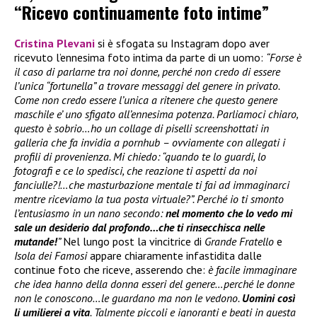
“Ricevo continuamente foto intime”
Cristina Plevani
si è sfogata su Instagram dopo aver
ricevuto l’ennesima foto intima da parte di un uomo:
“Forse è
il caso di parlarne tra noi donne, perché non credo di essere
l’unica “fortunella” a trovare messaggi del genere in privato.
Come non credo essere l’unica a ritenere che questo genere
maschile e’ uno sfigato all’ennesima potenza. Parliamoci chiaro,
questo è sobrio…ho un collage di piselli screenshottati in
galleria che fa invidia a pornhub – ovviamente con allegati i
profili di provenienza. Mi chiedo: “quando te lo guardi, lo
fotografi e ce lo spedisci, che reazione ti aspetti da noi
fanciulle?!…che masturbazione mentale ti fai ad immaginarci
mentre riceviamo la tua posta virtuale?”. Perché io ti smonto
l’entusiasmo in un nano secondo:
nel momento che lo vedo mi
sale un desiderio dal profondo…che ti rinsecchisca nelle
mutande!
”
Nel lungo post la vincitrice di
Grande Fratello
e
Isola dei Famosi
appare chiaramente infastidita dalle
continue foto che riceve, asserendo che:
è facile immaginare
che idea hanno della donna esseri del genere…perché le donne
non le conoscono…le guardano ma non le vedono.
Uomini così
li umilierei a vita
. Talmente piccoli e ignoranti e beati in questa