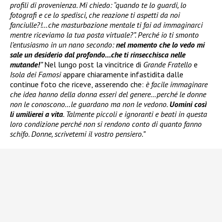
profili di provenienza. Mi chiedo: “quando te lo guardi, lo
fotografi e ce lo spedisci, che reazione ti aspetti da noi
fanciulle?!…che masturbazione mentale ti fai ad immaginarci
mentre riceviamo la tua posta virtuale?”. Perché io ti smonto
l’entusiasmo in un nano secondo:
nel momento che lo vedo mi
sale un desiderio dal profondo…che ti rinsecchisca nelle
mutande!
”
Nel lungo post la vincitrice di
Grande Fratello
e
Isola dei Famosi
appare chiaramente infastidita dalle
continue foto che riceve, asserendo che:
è facile immaginare
che idea hanno della donna esseri del genere…perché le donne
non le conoscono…le guardano ma non le vedono.
Uomini così
li umilierei a vita
. Talmente piccoli e ignoranti e beati in questa
loro condizione perché non si rendono conto di quanto fanno
schifo. Donne, scrivetemi il vostro pensiero.”