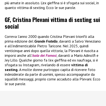
più amate in assoluto. L’ex gieffina si è sfogata sui social, in
quanto vittima di sexting. Ecco le sue parole.
GF, Cristina Plevani vittima di sexting sui
social
Correva l’anno 2000 quando Cristina Plevani trionfò alla
prima edizione del
Grande Fratello
, davanti a Salvo Veneziano
e all’indimenticabile Pietro Taricone. Nel 2025, quindi
venticinque anni dopo quella vittoria, la Plevani è riuscita a
imporsi anche all’
Isola dei Famosi
, davanti a Mario Adinolfi e
Jey Lillo. Qualche giorno fa l’ex gieffina ed ex naufraga, si è
sfogata su Instagram, rivelando di essere
vittima di
sexting.
A molte donne purtroppo capita di ricevere foto
indesiderate da parte di uomini, spesso accompagnate da
squallidi messaggi, proprio come accaduto alla Plevani. Ecco
le sue parole.