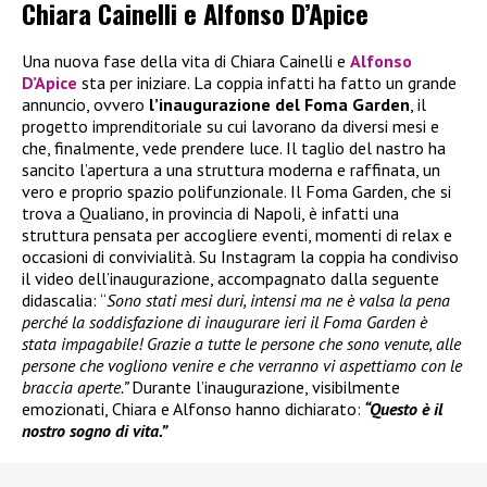
Chiara Cainelli e Alfonso D’Apice
Una nuova fase della vita di Chiara Cainelli e
Alfonso
D’Apice
sta per iniziare. La coppia infatti ha fatto un grande
annuncio, ovvero
l’inaugurazione del Foma Garden
, il
progetto imprenditoriale su cui lavorano da diversi mesi e
che, finalmente, vede prendere luce. Il taglio del nastro ha
sancito l’apertura a una struttura moderna e raffinata, un
vero e proprio spazio polifunzionale. Il Foma Garden, che si
trova a Qualiano, in provincia di Napoli, è infatti una
struttura pensata per accogliere eventi, momenti di relax e
occasioni di convivialità. Su Instagram la coppia ha condiviso
il video dell’inaugurazione, accompagnato dalla seguente
didascalia: “
Sono stati mesi duri, intensi ma ne è valsa la pena
perché la soddisfazione di inaugurare ieri il Foma Garden è
stata impagabile! Grazie a tutte le persone che sono venute, alle
persone che vogliono venire e che verranno vi aspettiamo con le
braccia aperte.”
Durante l’inaugurazione, visibilmente
emozionati, Chiara e Alfonso hanno dichiarato:
“Questo è il
nostro sogno di vita.”