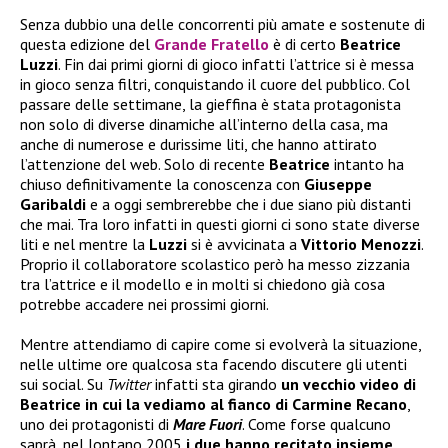
Senza dubbio una delle concorrenti più amate e sostenute di
questa edizione del
Grande Fratello
è di certo
Beatrice
Luzzi
. Fin dai primi giorni di gioco infatti l’attrice si è messa
in gioco senza filtri, conquistando il cuore del pubblico. Col
passare delle settimane, la gieffina è stata protagonista
non solo di diverse dinamiche all’interno della casa, ma
anche di numerose e durissime liti, che hanno attirato
l’attenzione del web. Solo di recente
Beatrice
intanto ha
chiuso definitivamente la conoscenza con
Giuseppe
Garibaldi
e a oggi sembrerebbe che i due siano più distanti
che mai. Tra loro infatti in questi giorni ci sono state diverse
liti e nel mentre la
Luzzi
si è avvicinata a
Vittorio Menozzi
.
Proprio il collaboratore scolastico però ha messo zizzania
tra l’attrice e il modello e in molti si chiedono già cosa
potrebbe accadere nei prossimi giorni.
Mentre attendiamo di capire come si evolverà la situazione,
nelle ultime ore qualcosa sta facendo discutere gli utenti
sui social. Su
Twitter
infatti sta girando
un vecchio video di
Beatrice in cui la vediamo al fianco di Carmine Recano
,
uno dei protagonisti di
Mare Fuori
. Come forse qualcuno
saprà, nel lontano 2005
i due hanno recitato insieme