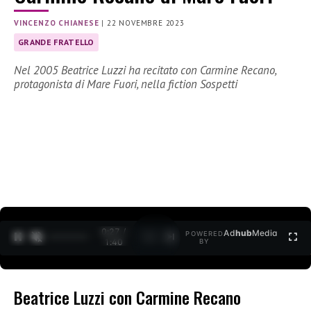
VINCENZO CHIANESE
|
22 NOVEMBRE 2023
GRANDE FRATELLO
Nel 2005 Beatrice Luzzi ha recitato con Carmine Recano,
protagonista di Mare Fuori, nella fiction Sospetti
0:28 /
Ad
hub
Media
POWERED
1
/
2
1:40
BY
Beatrice Luzzi con Carmine Recano