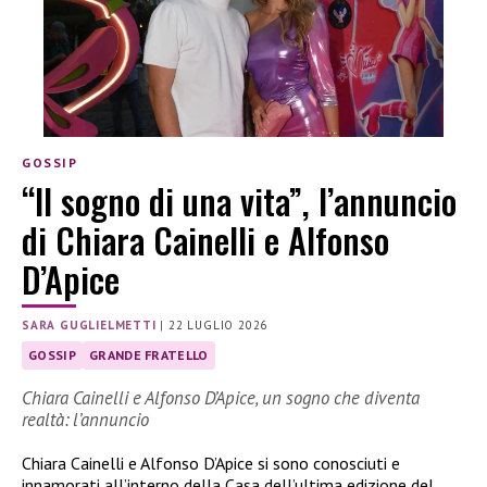
GOSSIP
“Il sogno di una vita”, l’annuncio
di Chiara Cainelli e Alfonso
D’Apice
SARA GUGLIELMETTI
|
22 LUGLIO 2026
GOSSIP
GRANDE FRATELLO
Chiara Cainelli e Alfonso D’Apice, un sogno che diventa
realtà: l’annuncio
Chiara Cainelli e Alfonso D’Apice si sono conosciuti e
innamorati all’interno della Casa dell’ultima edizione del