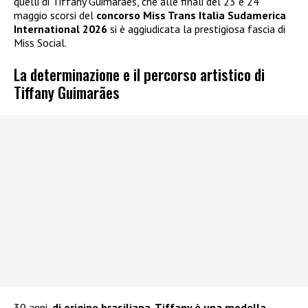
quelli di Tiffany Guimarães, che alle finali del 23 e 24
maggio scorsi del
concorso Miss Trans Italia Sudamerica
International 2026
si è aggiudicata la prestigiosa fascia di
Miss Social.
La determinazione e il percorso artistico di
Tiffany Guimarães
30 anni,
di origine brasiliana, Tiffany è una modella,