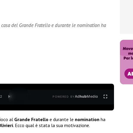
la casa del Grande Fratello e durante le nomination ha
Ad
hub
Media
/
2
POWERED BY
ioco al
Grande Fratello
e durante le
nomination
ha
livieri
. Ecco qual è stata la sua motivazione.