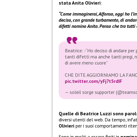
stata Anita Olivieri
:
“Come immaginerai, Alfonso, oggi ho l’imb
deciso, con grande turbamento, di andare
difetti nomino Anita. Penso che tra tutti
Beatrice: -“Ho deciso di andare per
tanti difetti ma anche tanti pregi,
di avere meno cuore”
CHE DITE AGGIORNIAMO LA FAN
pic.twitter.com/yFj7t5rdIF
— soleil sorge supporter (@teamso
Quelle di Beatrice Luzzi sono paro
diversi utenti del web. Da tempo, infatt
Olivieri
per i suoi comportamenti ritenu
Sono in molti a essere finiti in
nomina