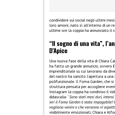
condividere sui social negli ultimi mes
loro amore, nato sì all’interno di un re
ultime ore la coppia ha annunciato il 
“Il sogno di una vita”, l’a
D’Apice
Una nuova fase della vita di Chiara Ca
ha fatto un grande annuncio, ovvero
l
imprenditoriale su cui lavorano da dive
del nastro ha sancito l’apertura a una
polifunzionale. Il Foma Garden, che si 
struttura pensata per accogliere eventi
Instagram la coppia ha condiviso il v
didascalia: “
Sono stati mesi duri, intens
ieri il Foma Garden è stata impagabile! 
vogliono venire e che verranno vi aspett
visibilmente emozionati, Chiara e Alfo