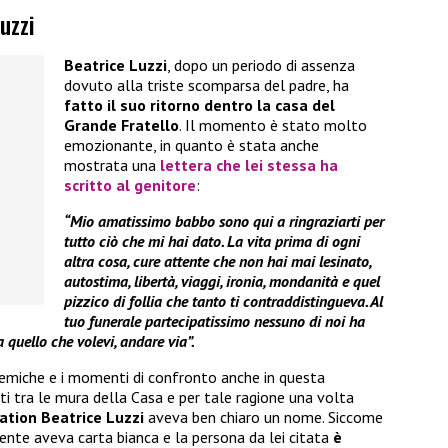
uzzi
Beatrice Luzzi
, dopo un periodo di assenza
dovuto alla triste scomparsa del padre, ha
fatto il suo ritorno dentro la casa del
Grande Fratello
. Il momento è stato molto
emozionante, in quanto è stata anche
mostrata una
lettera che lei stessa ha
scritto al genitore
:
“Mio amatissimo babbo sono qui a ringraziarti per
tutto ciò che mi hai dato. La vita prima di ogni
altra cosa, cure attente che non hai mai lesinato,
autostima, libertà, viaggi, ironia, mondanità e quel
pizzico di follia che tanto ti contraddistingueva. Al
tuo funerale partecipatissimo nessuno di noi ha
 quello che volevi, andare via”.
miche e i momenti di confronto anche in questa
ti tra le mura della Casa e per tale ragione una volta
tion Beatrice Luzzi
aveva ben chiaro un nome. Siccome
ente aveva carta bianca e la persona da lei citata
è