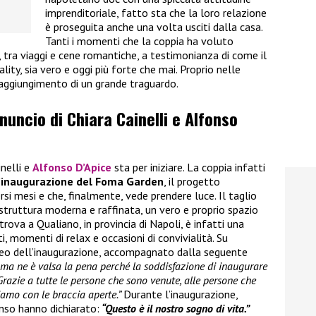
imprenditoriale, fatto sta che la loro relazione
è proseguita anche una volta usciti dalla casa.
Tanti i momenti che la coppia ha voluto
i, tra viaggi e cene romantiche, a testimonianza di come il
ality, sia vero e oggi più forte che mai. Proprio nelle
raggiungimento di un grande traguardo.
nnuncio di Chiara Cainelli e Alfonso
inelli e
Alfonso D’Apice
sta per iniziare. La coppia infatti
’inaugurazione del Foma Garden
, il progetto
rsi mesi e che, finalmente, vede prendere luce. Il taglio
 struttura moderna e raffinata, un vero e proprio spazio
trova a Qualiano, in provincia di Napoli, è infatti una
, momenti di relax e occasioni di convivialità. Su
ideo dell’inaugurazione, accompagnato dalla seguente
i ma ne è valsa la pena perché la soddisfazione di inaugurare
Grazie a tutte le persone che sono venute, alle persone che
iamo con le braccia aperte.”
Durante l’inaugurazione,
nso hanno dichiarato:
“Questo è il nostro sogno di vita.”