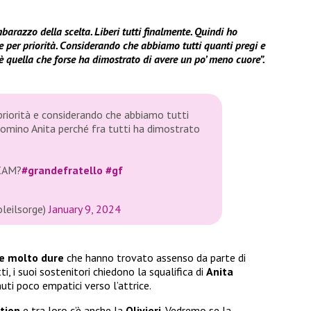
arazzo della scelta. Liberi tutti finalmente. Quindi ho
 per priorità. Considerando che abbiamo tutti quanti pregi e
 è quella che forse ha dimostrato di avere un po’ meno cuore”.
 priorità e considerando che abbiamo tutti
 nomino Anita perché fra tutti ha dimostrato
CAM?
#grandefratello
#gf
leilsorge)
January 9, 2024
le molto dure
che hanno trovato assenso da parte di
i, i suoi sostenitori chiedono la squalifica di
Anita
ti poco empatici verso l’attrice.
tion
e tra loro c’è anche la
Olivieri
. Vedremo se la