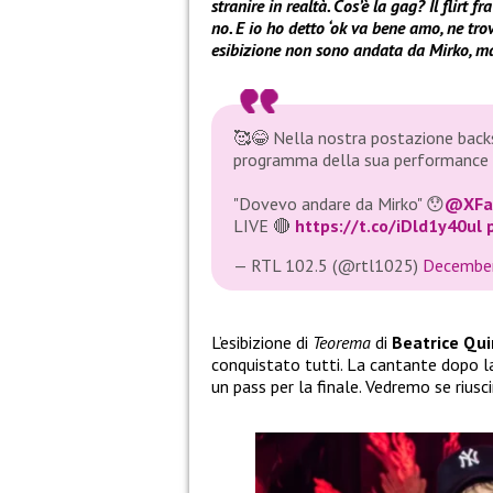
stranire in realtà. Cos’è la gag? Il flirt 
no. E io ho detto ‘ok va bene amo, ne trov
esibizione non sono andata da Mirko, 
🥰😂 Nella nostra postazione bac
programma della sua performance 
"Dovevo andare da Mirko" 😯
@XFac
LIVE 🔴
https://t.co/iDld1y40ul
— RTL 102.5 (@rtl1025)
December
L’esibizione di
Teorema
di
Beatrice Qui
conquistato tutti. La cantante dopo l
un pass per la finale. Vedremo se riusci