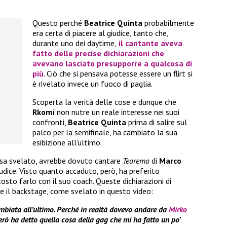
Questo perché
Beatrice Quinta
probabilmente
era certa di piacere al giudice, tanto che,
durante uno dei daytime,
il cantante aveva
fatto delle precise dichiarazioni che
avevano lasciato presupporre a qualcosa di
più
. Ciò che si pensava potesse essere un flirt si
è rivelato invece un fuoco di paglia.
Scoperta la verità delle cose e dunque che
Rkomi
non nutre un reale interesse nei suoi
confronti,
Beatrice Quinta
prima di salire sul
palco per la semifinale, ha cambiato la sua
esibizione all’ultimo.
tessa svelato, avrebbe dovuto cantare
Teorema
di
Marco
iudice. Visto quanto accaduto, però, ha preferito
sto farlo con il suo coach. Queste dichiarazioni di
e il backstage, come svelato in questo video:
mbiata all’ultimo. Perché in realtà dovevo andare da
Mirko
rò ha detto quella cosa della gag che mi ha fatto un po’