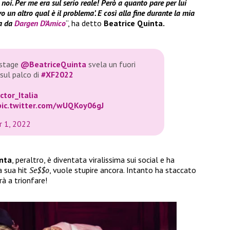
fra noi. Per me era sul serio reale! Però a quanto pare per lui
o un altro qual è il problema’. E così alla fine durante la mia
ma da
Dargen D’Amico
“, ha detto
Beatrice Quinta.
kstage
@BeatriceQuinta
svela un fuori
sul palco di
#XF2022
tor_Italia
pic.twitter.com/wUQKoy06gJ
 1, 2022
nta
, peraltro, è diventata viralissima sui social e ha
a sua hit
Se$$o
, vuole stupire ancora. Intanto ha staccato
rà a trionfare!