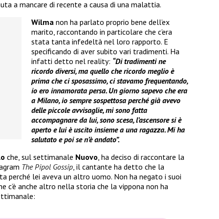
nuta a mancare di recente a causa di una malattia.
Wilma
non ha parlato proprio bene dell’ex
marito, raccontando in particolare che c’era
stata tanta infedeltà nel loro rapporto. E
specificando di aver subito vari tradimenti. Ha
infatti detto nel reality:
“Di tradimenti ne
ricordo diversi, ma quello che ricordo meglio è
prima che ci sposassimo, ci stavamo frequentando,
io ero innamorata persa. Un giorno sapevo che era
a Milano, io sempre sospettosa perché già avevo
delle piccole avvisaglie, mi sono fatta
accompagnare da lui, sono scesa, l’ascensore si è
aperto e lui è uscito insieme a una ragazza. Mi ha
salutato e poi se n’è andato”.
lo
che, sul settimanale
Nuovo
, ha deciso di raccontare la
stagram
The Pipol Gossip
, il cantante ha detto che la
ita perché lei aveva un altro uomo. Non ha negato i suoi
he c’è anche altro nella storia che la vippona non ha
ettimanale: