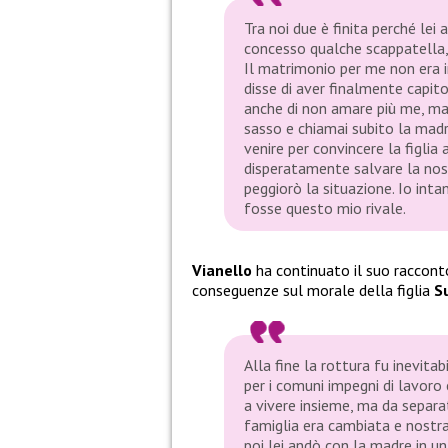
Tra noi due è finita perché lei
concesso qualche scappatella
Il matrimonio per me non era in
disse di aver finalmente capito 
anche di non amare più me, ma
sasso e chiamai subito la mad
venire per convincere la figlia
disperatamente salvare la nost
peggiorò la situazione. Io inta
fosse questo mio rivale.
Vianello
ha continuato il suo raccont
conseguenze sul morale della figlia
S
Alla fine la rottura fu inevitab
per i comuni impegni di lavor
a vivere insieme, ma da separa
famiglia era cambiata e nostra
poi lei andò con la madre in u