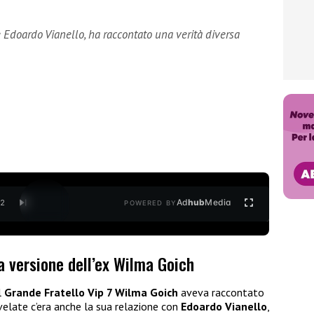
e Edoardo Vianello, ha raccontato una verità diversa
Ad
hub
Media
/
2
POWERED BY
la versione dell’ex Wilma Goich
l
Grande Fratello Vip 7 Wilma Goich
aveva raccontato
ivelate c’era anche la sua relazione con
Edoardo Vianello
,