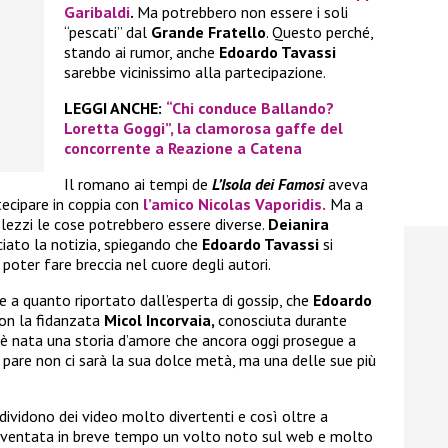
Garibaldi
.
Ma potrebbero non essere i soli
“pescati” dal
Grande Fratello
. Questo perché,
stando ai rumor, anche
Edoardo Tavassi
sarebbe vicinissimo alla partecipazione.
LEGGI ANCHE:
“Chi conduce Ballando?
Loretta Goggi”, la clamorosa gaffe del
concorrente a Reazione a Catena
Il romano ai tempi de
L’Isola dei Famosi
aveva
tecipare in coppia con
l’amico
Nicolas Vaporidis.
Ma a
lezzi le cose potrebbero essere diverse.
Deianira
ciato la notizia, spiegando che
Edoardo Tavassi
si
poter fare breccia nel cuore degli autori.
e a quanto riportato dall’esperta di gossip, che
Edoardo
on la fidanzata
Micol Incorvaia,
conosciuta durante
ì è nata una storia d’amore che ancora oggi prosegue a
 pare non ci sarà la sua dolce metà, ma una delle sue più
ndividono dei video molto divertenti e così oltre a
iventata in breve tempo un volto noto sul web e molto