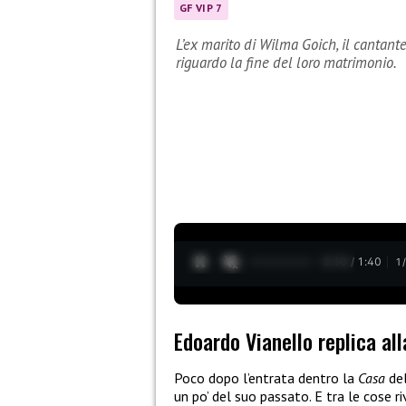
GF VIP 7
L’ex marito di Wilma Goich, il cantant
riguardo la fine del loro matrimonio.
0:11 / 1:40
1
Edoardo Vianello replica al
Poco dopo l’entrata dentro la
Casa
de
un po’ del suo passato. E tra le cose r