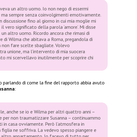
 aveva un altro uomo. Io non nego di essermi
, ma sempre senza coinvolgimenti emotivamente.
 discussione fino al giorno in cui mia moglie mi
il vero significato della parola ‘amore’. Mi disse
 un altro uomo. Ricordo ancora che rimasi di
re di Wilma che abitava a Roma, pregandola di
 a non fare scelte sbagliate. Volevo
ra unione, ma l’intervento di mia suocera
nto mi scervellavo inutilmente per scoprire chi
o parlando di come la fine del rapporto abbia avuto
usanna
:
ile, anche se io e Wilma per altri quattro anni –
o e per non traumatizzare Susanna – continuammo
ti in casa ovviamente. Però l’atmosfera in
 figlia ne soffriva. La vedevo spesso piangere e
n altro appartamento. Io facevo di tutto per