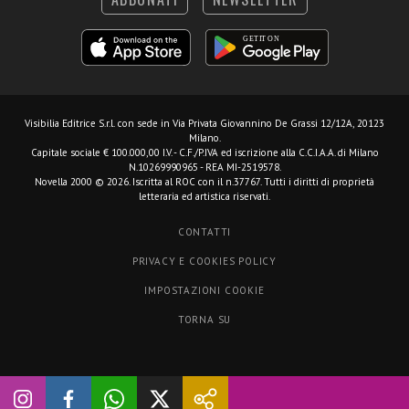
Visibilia Editrice S.r.l.
con sede in Via Privata Giovannino De Grassi 12/12A, 20123
Milano.
Capitale sociale € 100.000,00 I.V. - C.F./P.IVA ed iscrizione alla C.C.I.A.A. di Milano
N.10269990965 - REA MI-2519578.
Novella 2000 © 2026. Iscritta al ROC con il n.37767. Tutti i diritti di proprietà
letteraria ed artistica riservati.
CONTATTI
PRIVACY E COOKIES POLICY
IMPOSTAZIONI COOKIE
TORNA SU