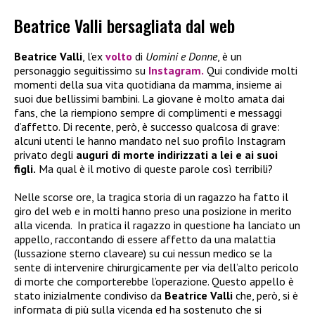
Beatrice Valli bersagliata dal web
Beatrice Valli
, l’ex
volto
di
Uomini e Donne
, è un
personaggio seguitissimo su
Instagram.
Qui condivide molti
momenti della sua vita quotidiana da mamma, insieme ai
suoi due bellissimi bambini. La giovane è molto amata dai
fans, che la riempiono sempre di complimenti e messaggi
d’affetto. Di recente, però, è successo qualcosa di grave:
alcuni utenti le hanno mandato nel suo profilo Instagram
privato degli
auguri di morte indirizzati a lei e ai suoi
figli.
Ma qual è il motivo di queste parole così terribili?
Nelle scorse ore, la tragica storia di un ragazzo ha fatto il
giro del web e in molti hanno preso una posizione in merito
alla vicenda.
In pratica il ragazzo in questione ha lanciato un
appello, raccontando di essere affetto da una malattia
(lussazione sterno claveare) su cui nessun medico se la
sente di intervenire chirurgicamente per via dell’alto pericolo
di morte che comporterebbe l’operazione. Questo appello è
stato inizialmente condiviso da
Beatrice Valli
che, però, si è
informata di più sulla vicenda ed ha sostenuto che si