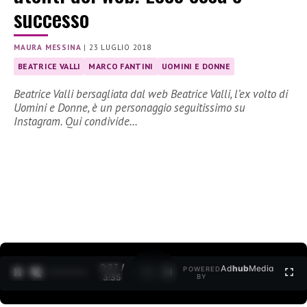
successo
MAURA MESSINA
|
23 LUGLIO 2018
BEATRICE VALLI
MARCO FANTINI
UOMINI E DONNE
Beatrice Valli bersagliata dal web Beatrice Valli, l’ex volto di
Uomini e Donne, è un personaggio seguitissimo su
Instagram. Qui condivide…
0:27 /
Ad
hub
Media
POWERED
1
/
2
3:35
BY