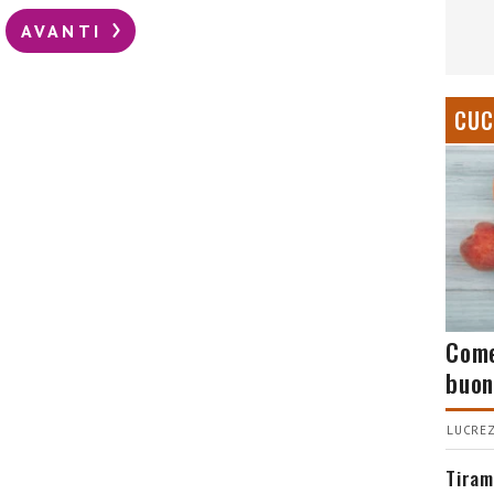
AVANTI
CUC
Come
buon
LUCREZ
Tiram