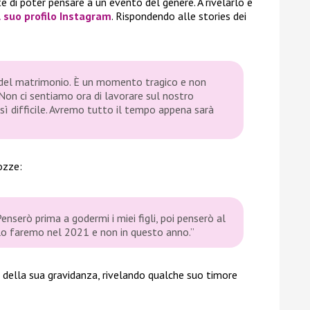
 di poter pensare a un evento del genere. A rivelarlo è
l suo profilo Instagram
. Rispondendo alle stories dei
i del matrimonio. È un momento tragico e non
Non ci sentiamo ora di lavorare sul nostro
 difficile. Avremo tutto il tempo appena sarà
nozze:
 Penserò prima a godermi i miei figli, poi penserò al
 lo faremo nel 2021 e non in questo anno.”
della sua gravidanza, rivelando qualche suo timore