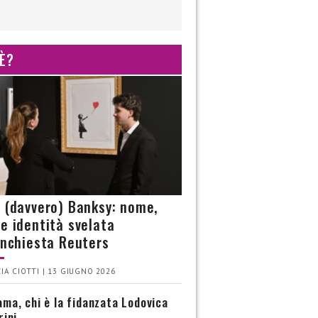
 È?
è (davvero) Banksy: nome,
 e identità svelata
’inchiesta Reuters
IA CIOTTI | 13 GIUGNO 2026
ma, chi è la fidanzata Lodovica
rini