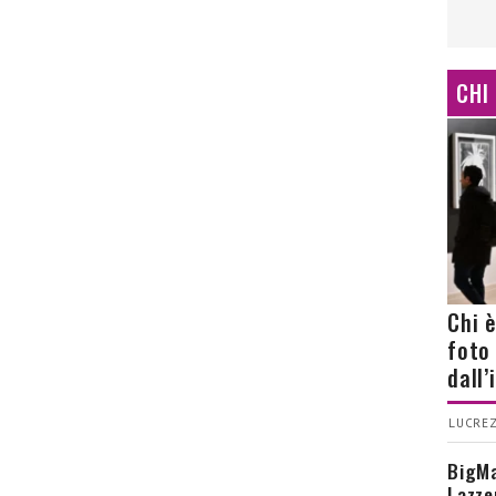
CHI
Chi 
foto
dall
LUCREZ
BigMa
Lazze