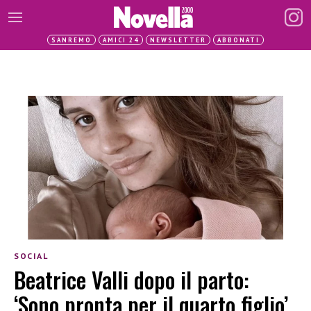
SANREMO
AMICI 24
NEWSLETTER
ABBONATI
SOCIAL
Beatrice Valli dopo il parto:
‘Sono pronta per il quarto figlio’