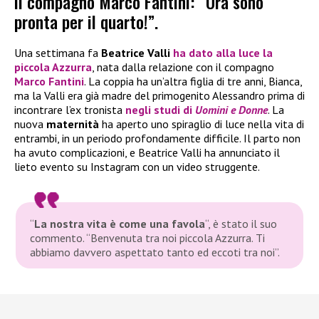
il compagno Marco Fantini: “Ora sono
pronta per il quarto!”.
Una settimana fa
Beatrice Valli
ha dato alla luce la
piccola Azzurra
, nata dalla relazione con il compagno
Marco Fantini
. La coppia ha un’altra figlia di tre anni, Bianca,
ma la Valli era già madre del primogenito Alessandro prima di
incontrare l’ex tronista
negli studi di
Uomini e Donne
. La
nuova
maternità
ha aperto uno spiraglio di luce nella vita di
entrambi, in un periodo profondamente difficile. Il parto non
ha avuto complicazioni, e Beatrice Valli ha annunciato il
lieto evento su Instagram con un video struggente.
“
La nostra vita è come una favola
“
, è stato il suo
commento.
“Benvenuta tra noi piccola Azzurra. Ti
abbiamo davvero aspettato tanto ed eccoti tra noi”
.