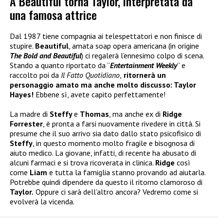
A Beautiful torna Taylor, interpretata da
una famosa attrice
Dal 1987 tiene compagnia ai telespettatori e non finisce di
stupire.
Beautiful
, amata soap opera americana (in origine
The Bold and Beautiful
) ci regalerà l’ennesimo colpo di scena.
Stando a quanto riportato da “
Entertainment Weekly
” e
raccolto poi da
Il Fatto Quotidiano
,
ritornerà un
personaggio amato ma anche molto discusso: Taylor
Hayes!
Ebbene sì, avete capito perfettamente!
La madre di
Steffy
e
Thomas
, ma anche ex di
Ridge
Forrester
, è pronta a farsi nuovamente rivedere in città. Si
presume che il suo arrivo sia dato dallo stato psicofisico di
Steffy
, in questo momento molto fragile e bisognosa di
aiuto medico. La giovane, infatti, di recente ha abusato di
alcuni farmaci e si trova ricoverata in clinica.
Ridge
così
come
Liam
e tutta la famiglia stanno provando ad aiutarla.
Potrebbe quindi dipendere da questo il ritorno clamoroso di
Taylor.
Oppure ci sarà dell’altro ancora? Vedremo come si
evolverà la vicenda.