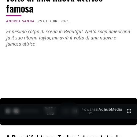
famosa
ANDREA SANNA
|
29 OTTOBRE 2021
Ennesimo colpo di scena in Beautiful. Nella soap americana
fa il suo ritorno Taylor, ma avrà il volto di una nuova e
famosa attrice
0:27 /
Ad
hub
Media
POWERED
1
/
2
1:40
BY