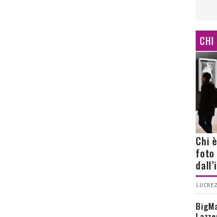
CHI
Chi 
foto
dall
LUCREZ
BigMa
Lazze