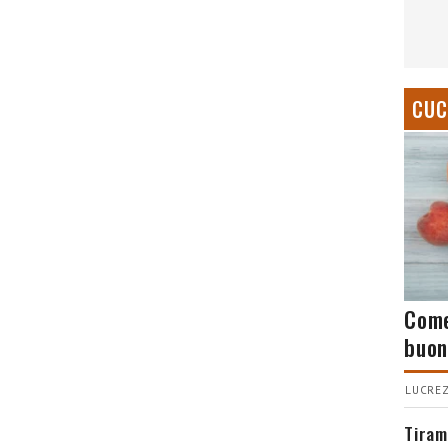
CUC
Come
buon
LUCREZ
Tiram