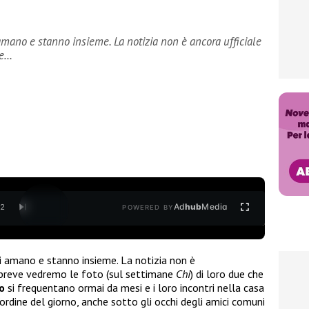
amano e stanno insieme. La notizia non è ancora ufficiale
le…
Ad
hub
Media
/
2
POWERED BY
i amano e stanno insieme. La notizia non è
a breve vedremo le foto (sul settimane
Chi
) di loro due che
o
si frequentano ormai da mesi e i loro incontri nella casa
ll’ordine del giorno, anche sotto gli occhi degli amici comuni