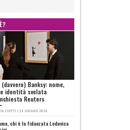
 È?
è (davvero) Banksy: nome,
 e identità svelata
’inchiesta Reuters
IA CIOTTI | 13 GIUGNO 2026
ma, chi è la fidanzata Lodovica
rini