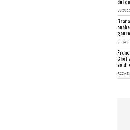
del d
LUCREZ
Grana
anche
gour
REDAZI
Franc
Chef 
sa di
REDAZI