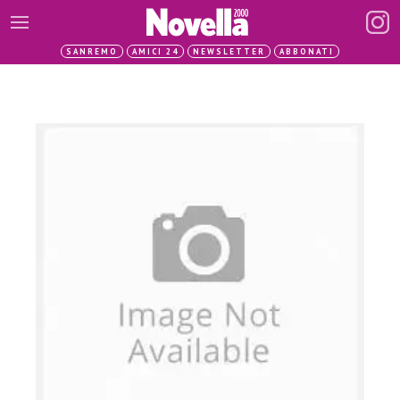
SANREMO
AMICI 24
NEWSLETTER
ABBONATI