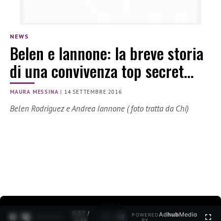
NEWS
Belen e Iannone: la breve storia
di una convivenza top secret…
MAURA MESSINA
|
14 SETTEMBRE 2016
Belen Rodriguez e Andrea Iannone ( foto tratta da Chi)
0:27 /
Ad
hub
Media
POWERED
1
/
2
3:35
BY