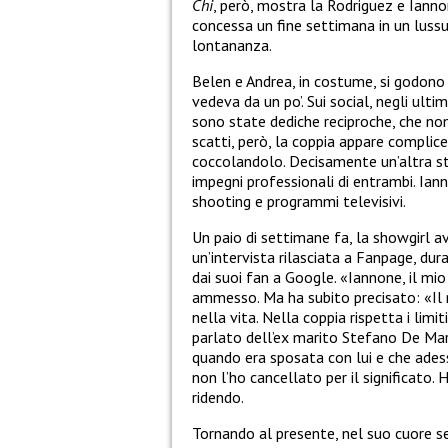
Chi
, però, mostra la Rodriguez e Iann
concessa un fine settimana in un luss
lontananza.
Belen e Andrea, in costume, si godono i
vedeva da un po’. Sui social, negli ult
sono state dediche reciproche, che no
scatti, però, la coppia appare complice
coccolandolo. Decisamente un’altra stor
impegni professionali di entrambi. Ian
shooting e programmi televisivi.
Un paio di settimane fa, la showgirl a
un’intervista rilasciata a Fanpage, dur
dai suoi fan a Google. «Iannone, il mio
ammesso. Ma ha subito precisato: «Il 
nella vita. Nella coppia rispetta i lim
parlato dell’ex marito Stefano De Ma
quando era sposata con lui e che ade
non l’ho cancellato per il significato
ridendo.
Tornando al presente, nel suo cuore 