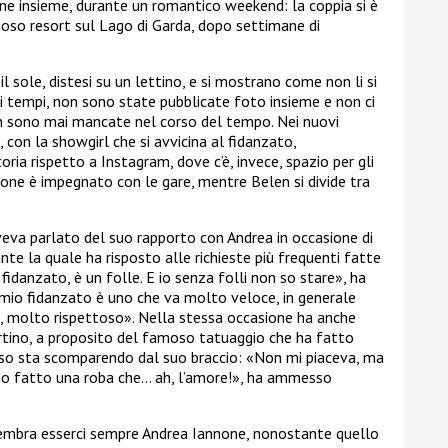
one insieme, durante un romantico weekend: la coppia si è
uoso resort sul Lago di Garda, dopo settimane di
l sole, distesi su un lettino, e si mostrano come non li si
imi tempi, non sono state pubblicate foto insieme e non ci
n sono mai mancate nel corso del tempo. Nei nuovi
, con la showgirl che si avvicina al fidanzato,
ia rispetto a Instagram, dove c’è, invece, spazio per gli
none è impegnato con le gare, mentre Belen si divide tra
veva parlato del suo rapporto con Andrea in occasione di
ante la quale ha risposto alle richieste più frequenti fatte
 fidanzato, è un folle. E io senza folli non so stare», ha
mio fidanzato è uno che va molto veloce, in generale
iti, molto rispettoso». Nella stessa occasione ha anche
rtino, a proposito del famoso tatuaggio che ha fatto
sso sta scomparendo dal suo braccio: «Non mi piaceva, ma
. Ho fatto una roba che… ah, l’amore!», ha ammesso
sembra esserci sempre Andrea Iannone, nonostante quello