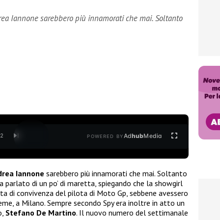
drea Iannone sarebbero più innamorati che mai. Soltanto
Ad
hub
Media
/
2
POWERED BY
drea Iannone
sarebbero più innamorati che mai. Soltanto
 parlato di un po’ di maretta, spiegando che la showgirl
sta di convivenza del pilota di Moto Gp, sebbene avessero
ieme, a Milano. Sempre secondo Spy era inoltre in atto un
o,
Stefano De Martino
. Il nuovo numero del settimanale