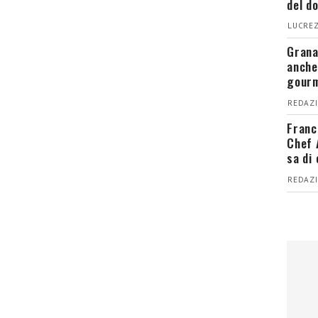
del d
LUCREZ
Grana
anche
gour
REDAZI
Franc
Chef 
sa di
REDAZI