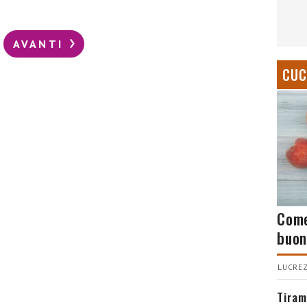
AVANTI
CUC
Come
buon
LUCREZ
Tiram