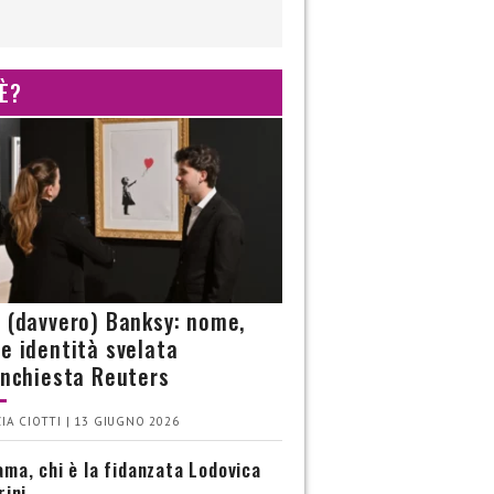
 È?
è (davvero) Banksy: nome,
 e identità svelata
’inchiesta Reuters
IA CIOTTI | 13 GIUGNO 2026
ma, chi è la fidanzata Lodovica
rini