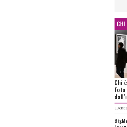
CHI
Chi 
foto
dall
LUCREZ
BigMa
Lazze