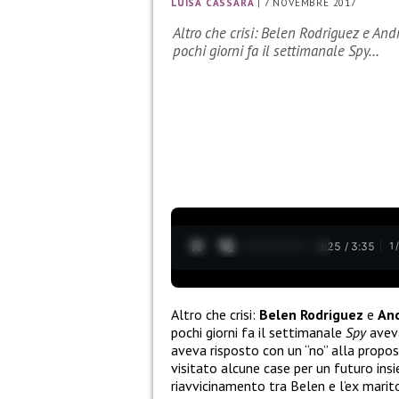
LUISA CASSARÀ
|
7 NOVEMBRE 2017
Altro che crisi: Belen Rodriguez e An
pochi giorni fa il settimanale Spy…
0:26 / 3:35
1
Altro che crisi:
Belen Rodriguez
e
An
pochi giorni fa il settimanale
Spy
aveva
aveva risposto con un “no” alla propo
visitato alcune case per un futuro ins
riavvicinamento tra Belen e l’ex marit