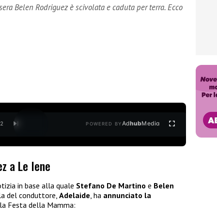
 sera Belen Rodriguez è scivolata e caduta per terra. Ecco
Ad
hub
Media
/
2
POWERED BY
z a Le Iene
otizia in base alla quale
Stefano De Martino
e
Belen
lla del conduttore,
Adelaide
, ha
annunciato la
ella Festa della Mamma: