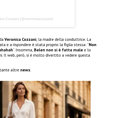
nica Cozzani (@veronicacozzani)
 da
Veronica Cozzani
, la madre della conduttrice. La
ta e a rispondere è stata proprio la figlia stessa: “
Non
hahahah
“. Insomma,
Belen non si è fatta male
e lo
. Il web, però, si è molto divertito a vedere questa
 tante altre
news
.