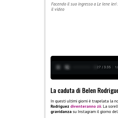
Facendo il suo ingresso a Le Iene ieri
il video
0:28 / 3:35
1
La caduta di Belen Rodrigue
In questi ultimi giorni è trapelata la n
Rodriguez
diventeranno zii
. La sore
gravidanza
su Instagram il giorno d