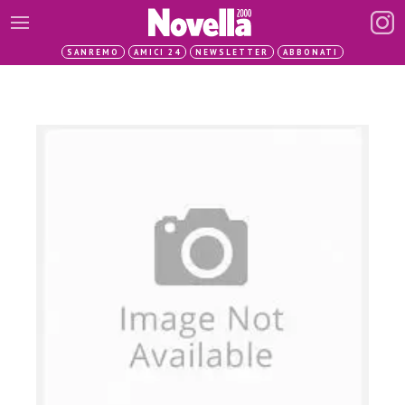
SANREMO
AMICI 24
NEWSLETTER
ABBONATI