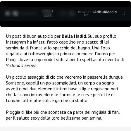
0:27 /
Ad
hub
Media
POWERED
1
/
2
3:35
BY
Un post di buon auspicio per
Bella Hadid
. Sul suo profilo
Instagram ha infatti fatto capolino uno scatto di lei
seminuda di fronte allo specchio del bagno. Una foto
regalata ai follower giusto prima di prendere l’aereo per
Parigi, dove la top model sfilerà per lo spettacolo evento di
Victoria’s Secret
.
Un piccolo assaggio di ciò che vedremo in passerella dunque.
Sorrisone, capelli un po’ scompigliati, un corpo da sogno
avvolto nei due elementi intimi base, slip e reggiseno neri
che lasciano intravedere le forme e le curve perfette e
toniche, oltre alle solite gambe da sballo.
Pioggia di like più che scontata da parte dei migliaia di fan,
per il saluto sexy della loro bellissima beniamina.