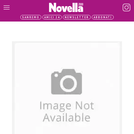
SANREMO
AMICI 24
NEWSLETTER
ABBONATI