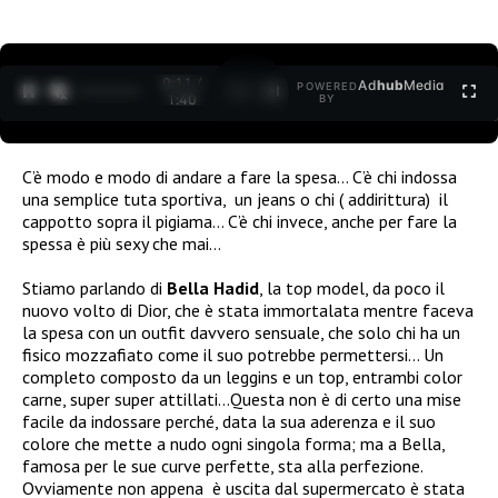
0:11 /
Ad
hub
Media
POWERED
1
/
2
1:40
BY
C’è modo e modo di andare a fare la spesa… C’è chi indossa
una semplice tuta sportiva, un jeans o chi ( addirittura) il
cappotto sopra il pigiama… C’è chi invece, anche per fare la
spessa è più sexy che mai…
Stiamo parlando di
Bella Hadid
, la top model, da poco il
nuovo volto di Dior, che è stata immortalata mentre faceva
la spesa con un outfit davvero sensuale, che solo chi ha un
fisico mozzafiato come il suo potrebbe permettersi… Un
completo composto da un leggins e un top, entrambi color
carne, super super attillati…Questa non è di certo una mise
facile da indossare perché, data la sua aderenza e il suo
colore che mette a nudo ogni singola forma; ma a Bella,
famosa per le sue curve perfette, sta alla perfezione.
Ovviamente non appena è uscita dal supermercato è stata