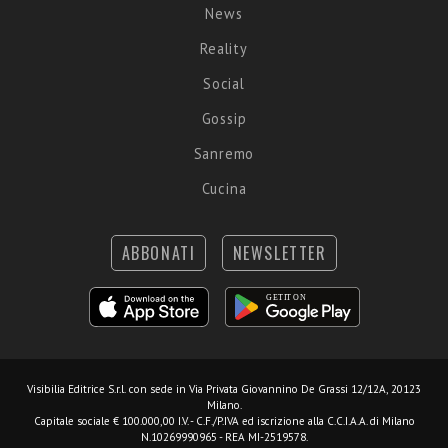
News
Reality
Social
Gossip
Sanremo
Cucina
ABBONATI
NEWSLETTER
Visibilia Editrice S.r.l.
con sede in Via Privata Giovannino De Grassi 12/12A, 20123
Milano.
Capitale sociale € 100.000,00 I.V. - C.F./P.IVA ed iscrizione alla C.C.I.A.A. di Milano
N.10269990965 - REA MI-2519578.