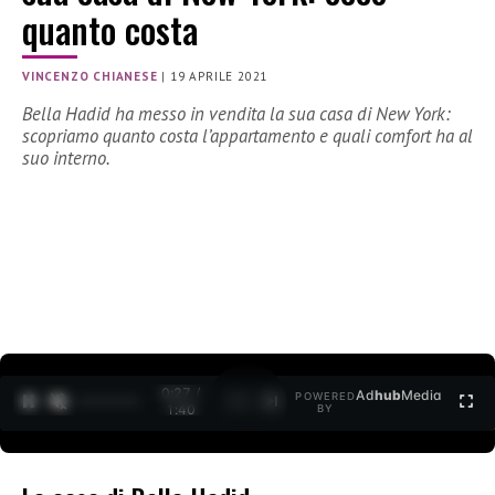
quanto costa
VINCENZO CHIANESE
|
19 APRILE 2021
Bella Hadid ha messo in vendita la sua casa di New York:
scopriamo quanto costa l’appartamento e quali comfort ha al
suo interno.
0:28 /
Ad
hub
Media
POWERED
1
/
2
1:40
BY