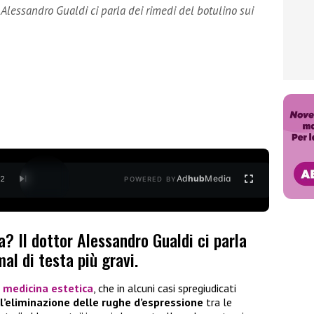
r Alessandro Gualdi ci parla dei rimedi del botulino sui
Ad
hub
Media
/
2
POWERED BY
a? Il dottor Alessandro Gualdi ci parla
mal di testa più gravi.
n
medicina estetica
, che in alcuni casi spregiudicati
l’eliminazione delle rughe d’espressione
tra le