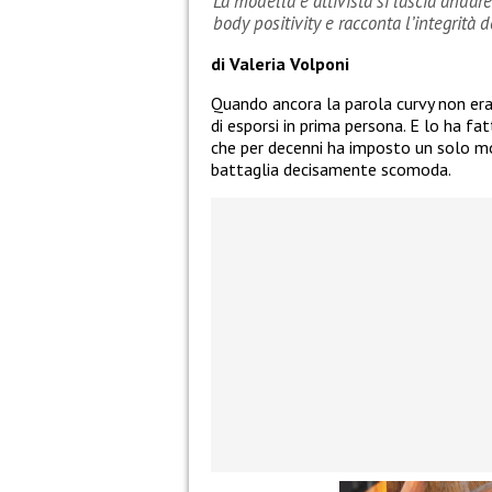
La modella e attivista si lascia andar
body positivity e racconta l’integrità
di Valeria Volponi
Quando ancora la parola curvy non er
di esporsi in prima persona. E lo ha fa
che per decenni ha imposto un solo mo
battaglia decisamente scomoda.