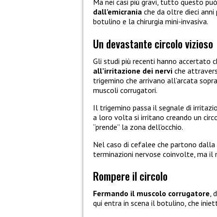
Ma nei casi più gravi, tutto questo pu
dall’emicrania
che da oltre dieci anni
botulino e la chirurgia mini-invasiva.
Un devastante circolo vizioso
Gli studi più recenti hanno accertato 
all’irritazione dei nervi
che attravers
trigemino che arrivano all’arcata sopr
muscoli corrugatori.
Il trigemino passa il segnale di irrita
a loro volta si irritano creando un cir
“prende” la zona dell’occhio.
Nel caso di cefalee che partono dalla
terminazioni nervose coinvolte, ma il
Rompere il circolo
Fermando il muscolo corrugatore
, 
qui entra in scena il botulino, che in