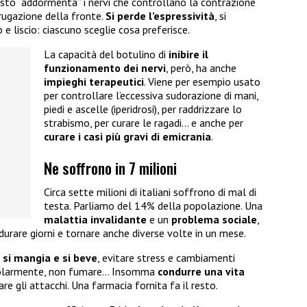
questo “addormenta” i nervi che controllano la contrazione
rrugazione della fronte.
Si perde l’espressività
, si
e liscio: ciascuno sceglie cosa preferisce.
La capacità del botulino di
inibire il
funzionamento dei nervi
, però, ha anche
impieghi terapeutici
. Viene per esempio usato
per controllare l’eccessiva sudorazione di mani,
piedi e ascelle (iperidrosi), per raddrizzare lo
strabismo, per curare le ragadi… e anche per
curare i casi più gravi di emicrania
.
Ne soffrono in 7 milioni
Circa sette milioni di italiani soffrono di mal di
testa. Parliamo del 14% della popolazione. Una
malattia invalidante
e un
problema sociale
,
durare giorni e tornare anche diverse volte in un mese.
 si mangia e si beve
, evitare stress e cambiamenti
regolarmente, non fumare… Insomma
condurre una vita
are gli attacchi. Una farmacia fornita fa il resto.