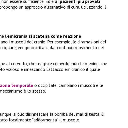
ò non essere sufficiente. Ed è
ai pazienti più provati
 propongo un approccio alternativo di cura, utilizzando il
che
l’emicrania si scatena come reazione
ano i muscoli del cranio. Per esempio, le diramazioni del
accigliare, vengono irritate dal continuo movimento dei
zione al cervello, che reagisce coinvolgendo le meningi che
colo vizioso e innescando l’attacco emicranico il quale
zona temporale
o occipitale, cambiano i muscoli e le
 meccanismo è lo stesso.
dunque, si può disinnescare la bomba del mal di testa. E
iettato localmente “addormenta” il muscolo.