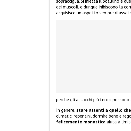
sopracciglia. Si inietta il botulino e 
dei muscoli, e dunque inibiscono la co
acquisisce un aspetto sempre rilassato 
perché gli attacchi più feroci possono 
In genere,
stare attenti a quello che
climatici repentini, dormire bene e 
felicemente monastica
aiuta a limit