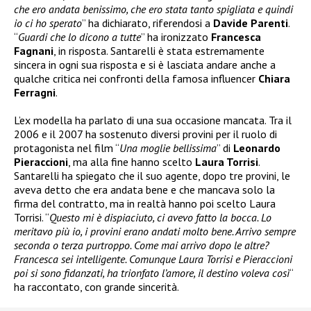
che ero andata benissimo, che ero stata tanto spigliata e quindi
io ci ho sperato
” ha dichiarato, riferendosi a
Davide Parenti
.
“
Guardi che lo dicono a tutte
” ha ironizzato
Francesca
Fagnani
, in risposta. Santarelli è stata estremamente
sincera in ogni sua risposta e si è lasciata andare anche a
qualche critica nei confronti della famosa influencer
Chiara
Ferragni
.
L’ex modella ha parlato di una sua occasione mancata. Tra il
2006 e il 2007 ha sostenuto diversi provini per il ruolo di
protagonista nel film “
Una moglie bellissima
” di
Leonardo
Pieraccioni
, ma alla fine hanno scelto
Laura Torrisi
.
Santarelli ha spiegato che il suo agente, dopo tre provini, le
aveva detto che era andata bene e che mancava solo la
firma del contratto, ma in realtà hanno poi scelto Laura
Torrisi. “
Questo mi è dispiaciuto, ci avevo fatto la bocca. Lo
meritavo più io, i provini erano andati molto bene. Arrivo sempre
seconda o terza purtroppo. Come mai arrivo dopo le altre?
Francesca sei intelligente. Comunque Laura Torrisi e Pieraccioni
poi si sono fidanzati, ha trionfato l’amore, il destino voleva così
“
ha raccontato, con grande sincerità.