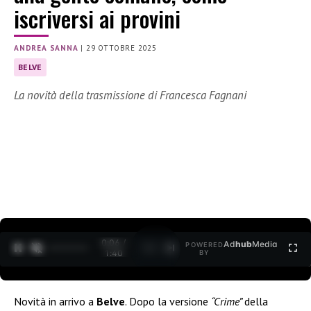
iscriversi ai provini
ANDREA SANNA
|
29 OTTOBRE 2025
BELVE
La novità della trasmissione di Francesca Fagnani
0:07 /
Ad
hub
Media
POWERED
1
/
2
1:40
BY
Novità in arrivo a
Belve
. Dopo la versione
“Crime”
della