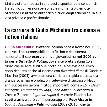
L’intervista la mostra in una veste spontanea e senza filtri,
tra ironia, confessioni personali e momenti più emotivi,
offrendo un ritratto autentico e fuori dagli schemi della sua
vita privata e professionale.
La carriera di Giulia Michelini tra cinema e
fiction italiana
Giulia Michelini
è un’attrice italiana nata a Roma nel 1985,
tra i volti più riconoscibili della fiction e del cinema
nazionale. Il suo
esordio
arriva giovanissima
nel 2002 con
la serie
Distretto di Polizia
, dove interpreta Sabina Corsi,
ruolo che le apre subito le porte della televisione. Poco
dopo debutta anche al cinema con
Ricordati di me
di Gabriele
Muccino (2003), avviando una carriera in rapida crescita tra
grande schermo e produzioni televisive di successo. Negli
anni successivi lavora in titoli importanti come
R.I.S. – Delitti
imperfetti
,
La ragazza del lago
,
Cado dalle nubi
accanto a
Checco Zalone e
Il grande sogno
di Michele Placido.
La
svolta arriva
però con il personaggio di
Rosy Abate in
Squadra Antimafia – Palermo oggi
(2009-2016), che la