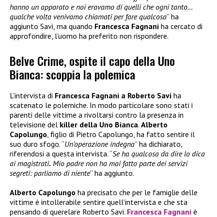
hanno un apparato e noi eravamo di quelli che ogni tanto…
qualche volta venivamo chiamati per fare qualcosa
” ha
aggiunto Savi, ma quando
Francesca Fagnani
ha cercato di
approfondire, l’uomo ha preferito non rispondere.
Belve Crime, ospite il capo della Uno
Bianca: scoppia la polemica
L’intervista di
Francesca Fagnani a Roberto Savi
ha
scatenato le polemiche. In modo particolare sono stati i
parenti delle vittime a rivoltarsi contro la presenza in
televisione del
killer della Uno Bianca
.
Alberto
Capolungo
, figlio di Pietro Capolungo, ha fatto sentire il
suo duro sfogo. “
Un’operazione indegna
” ha dichiarato,
riferendosi a questa intervista. “
Se ha qualcosa da dire lo dica
ai magistrati
.
Mio padre non ha mai fatto parte dei servizi
segreti: parliamo di niente
” ha aggiunto.
Alberto Capolungo
ha precisato che per le famiglie delle
vittime è intollerabile sentire quell’intervista e che sta
pensando di querelare Roberto Savi.
Francesca Fagnani
è