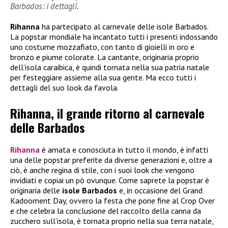
Barbados: i dettagli.
Rihanna
ha partecipato al carnevale delle isole Barbados.
La popstar mondiale ha incantato tutti i presenti indossando
uno costume mozzafiato, con tanto di gioielli in oro e
bronzo e piume colorate. La cantante, originaria proprio
dell’isola caraibica, è quindi tornata nella sua patria natale
per festeggiare assieme alla sua gente. Ma ecco tutti i
dettagli del suo look da favola.
Rihanna, il grande ritorno al carnevale
delle Barbados
Rihanna
è amata e conosciuta in tutto il mondo, è infatti
una delle popstar preferite da diverse generazioni e, oltre a
ciò, è anche regina di stile, con i suoi look che vengono
invidiati e copiai un pò ovunque. Come saprete la popstar è
originaria delle
isole Barbados
e, in occasione del Grand
Kadooment Day, ovvero la festa che pone fine al Crop Over
e che celebra la conclusione del raccolto della canna da
zucchero sull’isola, è tornata proprio nella sua terra natale,