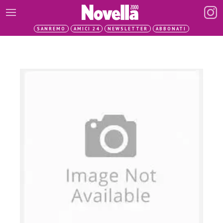
SANREMO
AMICI 24
NEWSLETTER
ABBONATI