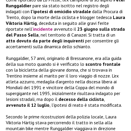
Runggaldier
pare sia stato iscritto nel registro degli
indagati con
l’ipotesi di omicidio stradale
dalla Procura di
Trento, dopo la morte della ciclista e blogger tedesca
Laura
Viktoria Härtig
, deceduta in seguito alle gravi ferite
riportate nell’
incidente
avvenuto il
23 giugno sulla strada
del Passo Sella
, nel territorio di Canazei. Si tratta di un
atto dovuto da parte degli inquirenti
per consentire gli
accertamenti sulla dinamica dello schianto.
Runggaldier, 57 anni, originario di Bressanone, era alla guida
della sua moto quando si è verificato lo
scontro frontale
con la bicicletta della giovane donna, che si trovava in
Trentino insieme al marito per il loro viaggio di nozze. L’ex
atleta azzurro, medaglia d’argento nella discesa libera ai
Mondiali del 1991 e vincitore della Coppa del mondo di
supergigante nel 1995, inizialmente risultava indagato per
lesioni stradali, ma dopo il
decesso della ciclista
,
avvenuto il 12 luglio
, l’ipotesi di reato è stata modificata.
Secondo le prime ricostruzioni della polizia locale, Laura
Viktoria Härtig stava percorrendo il tratto in sella alla
mountain bike mentre Runggaldier viaggiava in direzione