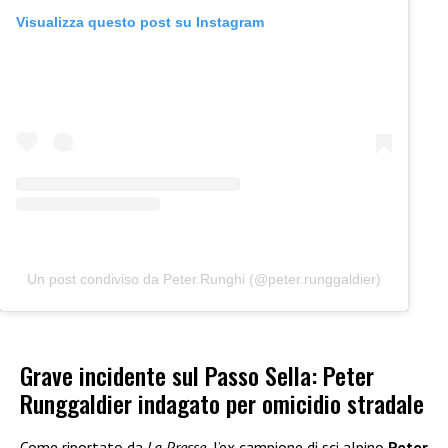
Visualizza questo post su Instagram
Un post condiviso da Peter.Runghi (@peter.runggaldier)
Grave incidente sul Passo Sella: Peter
Runggaldier indagato per omicidio stradale
Come riportato da
La Presse
, l’ex campione di sci alpino
Peter