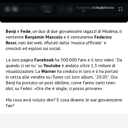
0:28 /
Ad
hub
Media
POWERED
1
/
2
1:40
BY
Benji
e
Fede
, un duo di due giovanissimi ragazzi di Modena, il
ventenne
Benjamin
Mascolo
e il ventunenne
Federico
Rossi
, nati dal web, rifiutati dalla “musica ufficiale” e
cresciuti ed esplosi sui social.
La loro pagina
Facebook
ha 300.000 fans e il loro video “Da
quando ci sei tu” su
Youtube
è andato oltre 1,3 milioni di
visualizzazioni. La
Warner
ha creduto in loro e li ha portati
in vetta alle vendite su iTunes col loro album, “20:05”. Ora
Benji ha postato un post sibillino, come fanno tanti teen-
idol, su Fedez: «Ora che è single, ci posso provare».
Ma cosa avrà voluto dire? E cosa diranno le sue giovanissime
fan?