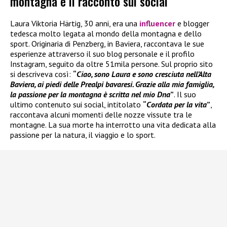
montagna e il racconto sui social
Laura Viktoria Härtig, 30 anni, era una
influencer
e blogger
tedesca molto legata al mondo della montagna e dello
sport. Originaria di Penzberg, in Baviera, raccontava le sue
esperienze attraverso il suo blog personale e il profilo
Instagram, seguito da oltre 51mila persone. Sul proprio sito
si descriveva così:
“
Ciao, sono Laura e sono cresciuta nell’Alta
Baviera, ai piedi delle Prealpi bavaresi. Grazie alla mia famiglia,
la passione per la montagna è scritta nel mio Dna
”
. Il suo
ultimo contenuto sui social, intitolato
“
Cordata per la vita
”
,
raccontava alcuni momenti delle nozze vissute tra le
montagne. La sua morte ha interrotto una vita dedicata alla
passione per la natura, il viaggio e lo sport.