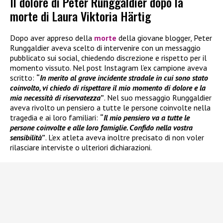
Il dolore di Peter Runggaldier dopo la
morte di Laura Viktoria Härtig
Dopo aver appreso della
morte
della giovane blogger, Peter
Runggaldier aveva scelto di intervenire con un messaggio
pubblicato sui social, chiedendo discrezione e rispetto per il
momento vissuto. Nel post Instagram l’ex campione aveva
scritto:
“
In merito al grave incidente stradale in cui sono stato
coinvolto, vi chiedo di rispettare il mio momento di dolore e la
mia necessità di riservatezza
”
. Nel suo messaggio Runggaldier
aveva rivolto un pensiero a tutte le persone coinvolte nella
tragedia e ai loro familiari:
“
Il mio pensiero va a tutte le
persone coinvolte e alle loro famiglie. Confido nella vostra
sensibilità
”
. L’ex atleta aveva inoltre precisato di non voler
rilasciare interviste o ulteriori dichiarazioni.