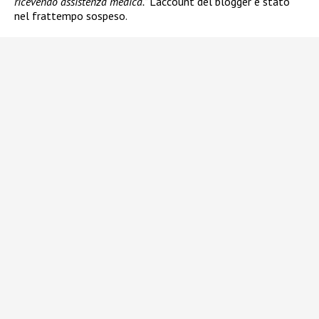
ricevendo assistenza medica.”
L’account del blogger è stato
nel frattempo sospeso.