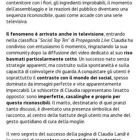
contenitore con i fiori, gli ingredienti improbabili, il momento
dell’assemblaggio e le reazioni del pubblico diventano una
sequenza riconoscibile, quasi come accade con una serie
televisiva.
Il fenomeno è arrivato anche in televisione
, entrando
nella classifica “
Social Top Ten
” di
Propaganda Live
. Claudia ha
condiviso con entusiasmo il momento, ringraziando la sua
community dopo la diffusione del video dedicato al suo
riso
basmati particolarmente cotto
. Un successo nato senza
strategie apparenti, ma costruito sulla spontaneità e sulla
capacità di coinvolgere chi guarda. A conquistare gli utenti è
soprattutto il
contrasto con il mondo dei social
, spesso
dominato da immagini perfette e vite apparentemente
impeccabili. Le schiscette di Claudia rappresentano l’esatto
opposto: sono
imperfette, casalinghe e proprio per
questo riconoscibili
. Il marito, destinatario di quei pranzi
tanto discussi, è diventato una presenza simbolica del
racconto, al centro delle battute degli utenti ma anche del
gesto quotidiano di cura della moglie.
Il vero segreto del successo della pagina di Claudia Landi è
la capacità di
raccontare una quotidianità autentica,