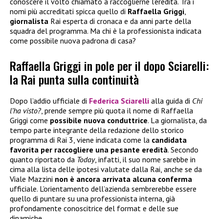
conoscere il volto chiamato a raccoglierne l’eredità. Tra i
nomi più accreditati spicca quello di
Raffaella Griggi
,
giornalista
Rai esperta di cronaca e da anni parte della
squadra del programma. Ma chi è la professionista indicata
come possibile nuova padrona di casa?
Raffaella Griggi in pole per il dopo Sciarelli:
la Rai punta sulla continuità
Dopo l’addio ufficiale di
Federica Sciarelli
alla guida di
Chi
l’ha visto?
, prende sempre più quota il nome di Raffaella
Griggi come
possibile nuova conduttrice
. La giornalista, da
tempo parte integrante della redazione dello storico
programma di Rai 3, viene indicata come la
candidata
favorita per raccogliere una pesante eredità
. Secondo
quanto riportato da
Today
, infatti, il suo nome sarebbe in
cima alla lista delle ipotesi valutate dalla Rai, anche se da
Viale Mazzini
non è ancora arrivata alcuna conferma
ufficiale. L’orientamento dell’azienda sembrerebbe essere
quello di puntare su una professionista interna, già
profondamente conoscitrice del format e delle sue
dinamiche.