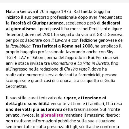
Nata a Genova il 20 maggio 1973, Raffaella Griggi ha
iniziato il suo percorso professionale dopo aver frequentato
la
facoltà di Giurisprudenza
, scegliendo però di
dedicarsi
al giornalismo
. I primi passi li ha mossi nell’emittente ligure
Telenord, dove nel 2001 ha seguito da vicino il G8 di Genova,
per poi collaborare con
Il Lavoro
e con l’edizione genovese de
la Repubblica
.
Trasferitasi a Roma nel 2008
, ha ampliato il
proprio bagaglio professionale lavorando anche con Sky
TG24, LA7 e TGCom, prima dell’approdo in Rai. Per circa sei
anni è stata inviata tra
Unomattina
e
La Vita in Diretta
, fino
all’ingresso nella redazione di
Chi l’ha visto?
, dove ha
realizzato numerosi servizi dedicati a femminicidi, persone
scomparse e grandi casi di cronaca, tra cui quello di Giulia
Cecchettin.
Il suo stile, caratterizzato da
rigore, attenzione ai
dettagli e sensibilità
verso le vittime e i familiari, l’ha resa
uno dei volti più autorevoli
della trasmissione. Sul fronte
privato, invece, la
giornalista
mantiene il massimo riserbo:
non risultano informazioni pubbliche sulla sua situazione
sentimentale o sulla presenza di figli, scelta che conferma