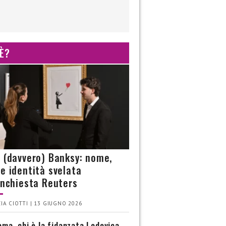
 È?
è (davvero) Banksy: nome,
 e identità svelata
’inchiesta Reuters
IA CIOTTI | 13 GIUGNO 2026
ma, chi è la fidanzata Lodovica