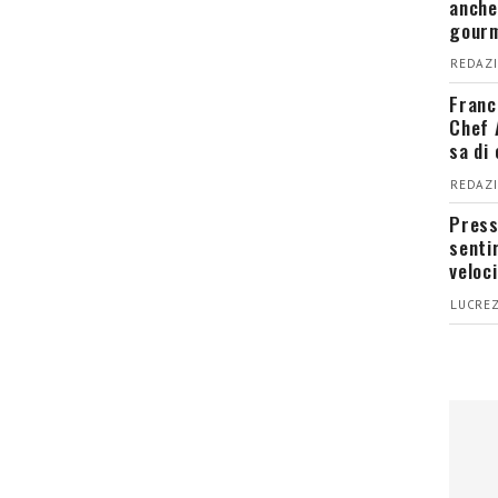
anche
gour
REDAZI
Franc
Chef 
sa di
REDAZI
Press
senti
veloci
LUCREZ