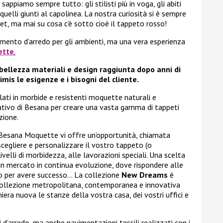
sappiamo sempre tutto: gli stilisti più in voga, gli abiti
quelli giunti al capolinea. La nostra curiosità si è sempre
pet, ma mai su cosa c’è sotto cioè il tappeto rosso!
ento d’arredo per gli ambienti, ma una vera esperienza
ette
.
bellezza materiali e design raggiunta dopo anni di
mis le esigenze e i bisogni del cliente.
filati in morbide e resistenti moquette naturali e
reativo di Besana per creare una vasta gamma di tappeti
zione.
Besana Moquette vi offre un’opportunità, chiamata
scegliere e personalizzare il vostro tappeto (o
livelli di morbidezza, alle lavorazioni speciali. Una scelta
un mercato in continua evoluzione, dove rispondere alle
ito per avere successo… La collezione
New Dreams
è
 collezione metropolitana, contemporanea e innovativa
niera nuova le stanze della vostra casa, dei vostri uffici e
d’arredo, ma anche pavimentazioni tessili realizzati con i