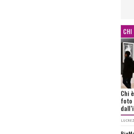
CHI
Chi 
foto
dall
LUCREZ
BigMa