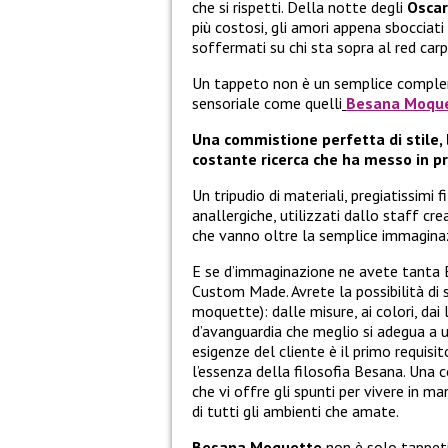
che si rispetti. Della notte degli
Oscar
più costosi, gli amori appena sbocciati 
soffermati su chi sta sopra al red car
Un tappeto non è un semplice complem
sensoriale come quelli
Besana Moqu
Una commistione perfetta di stile, 
costante ricerca che ha messo in pri
Un tripudio di materiali, pregiatissimi 
anallergiche, utilizzati dallo staff c
che vanno oltre la semplice immagina
E se d’immaginazione ne avete tanta 
Custom Made. Avrete la possibilità di 
moquette): dalle misure, ai colori, dai 
d’avanguardia che meglio si adegua a 
esigenze del cliente è il primo requis
l’essenza della filosofia Besana. Una
che vi offre gli spunti per vivere in ma
di tutti gli ambienti che amate.
Besana Moquette
non è solo tappeti 