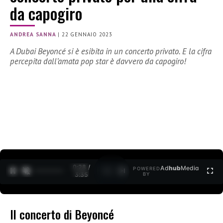
da capogiro
ANDREA SANNA
|
22 GENNAIO 2023
A Dubai Beyoncé si è esibita in un concerto privato. E la cifra
percepita dall’amata pop star è davvero da capogiro!
0:29 /
Ad
hub
Media
POWERED
1
/
2
3:35
BY
Il concerto di Beyoncé