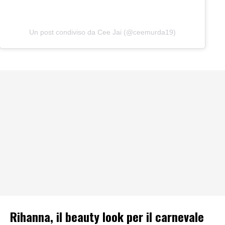
Un post condiviso da Cee Jai (@ceemurda19)
Rihanna, il beauty look per il carnevale