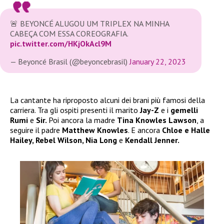
🚨 BEYONCÉ ALUGOU UM TRIPLEX NA MINHA
CABEÇA COM ESSA COREOGRAFIA.
pic.twitter.com/HKjOkAcl9M
— Beyoncé Brasil (@beyoncebrasil)
January 22, 2023
La cantante ha riproposto alcuni dei brani più famosi della
carriera. Tra gli ospiti presenti il marito
Jay-Z
e i
gemelli
Rumi
e
Sir.
Poi ancora la madre
Tina Knowles Lawson
, a
seguire il padre
Matthew Knowles
. E ancora
Chloe e Halle
Hailey, Rebel Wilson, Nia Long
e
Kendall Jenner.