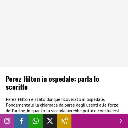
Perez Hilton in ospedale: parla lo
sceriffo
Perez Hilton è stato dunque ricoverato in ospedale.
Fondamentale la chiamata da parte degli utenti alle forze
dell’ordine, in quanto la vicenda avrebbe potuto concludersi
tragicamente. In una nota lo sceriffo ha voluto spiegate
come è stata gestita la situazione:
“In molti dei casi che
coinvolgono una persona in crisi per problemi di salute mentale