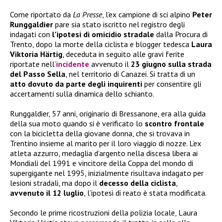
Come riportato da
La Presse
, l’ex campione di sci alpino
Peter
Runggaldier
pare sia stato iscritto nel registro degli
indagati con
l’ipotesi di omicidio stradale
dalla Procura di
Trento, dopo la morte della ciclista e blogger tedesca
Laura
Viktoria Härtig
, deceduta in seguito alle gravi ferite
riportate nell’
incidente
avvenuto il
23 giugno sulla strada
del Passo Sella
, nel territorio di Canazei. Si tratta di un
atto dovuto da parte degli inquirenti
per consentire gli
accertamenti sulla dinamica dello schianto.
Runggaldier, 57 anni, originario di Bressanone, era alla guida
della sua moto quando si è verificato lo
scontro frontale
con la bicicletta della giovane donna, che si trovava in
Trentino insieme al marito per il loro viaggio di nozze. L’ex
atleta azzurro, medaglia d’argento nella discesa libera ai
Mondiali del 1991 e vincitore della Coppa del mondo di
supergigante nel 1995, inizialmente risultava indagato per
lesioni stradali, ma dopo il
decesso della ciclista
,
avvenuto il 12 luglio
, l’ipotesi di reato è stata modificata.
Secondo le prime ricostruzioni della polizia locale, Laura