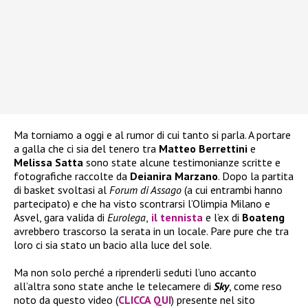
Ma torniamo a oggi e al rumor di cui tanto si parla. A portare
a galla che ci sia del tenero tra
Matteo Berrettini
e
Melissa Satta
sono state alcune testimonianze scritte e
fotografiche raccolte da
Deianira Marzano
. Dopo la partita
di basket svoltasi al
Forum di Assago
(a cui entrambi hanno
partecipato) e che ha visto scontrarsi l’Olimpia Milano e
Asvel, gara valida di
Eurolega
,
il tennista
e l’ex di
Boateng
avrebbero trascorso la serata in un locale. Pare pure che tra
loro ci sia stato un bacio alla luce del sole.
Ma non solo perché a riprenderli seduti l’uno accanto
all’altra sono state anche le telecamere di
Sky
, come reso
noto da questo video (
CLICCA QUI
) presente nel sito