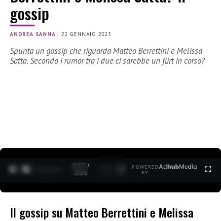
gossip
ANDREA SANNA
|
22 GENNAIO 2023
Spunta un gossip che riguarda Matteo Berrettini e Melissa
Satta. Secondo i rumor tra i due ci sarebbe un flirt in corso?
0:28 /
Ad
hub
Media
POWERED
1
/
2
3:35
BY
Il gossip su Matteo Berrettini e Melissa