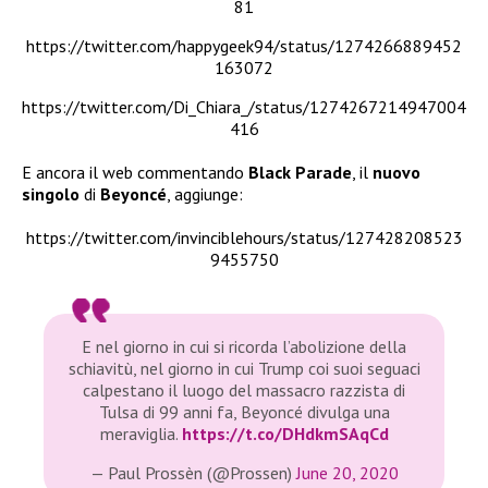
81
https://twitter.com/happygeek94/status/1274266889452
163072
https://twitter.com/Di_Chiara_/status/1274267214947004
416
E ancora il web commentando
Black Parade
, il
nuovo
singolo
di
Beyoncé
, aggiunge:
https://twitter.com/invinciblehours/status/127428208523
9455750
E nel giorno in cui si ricorda l’abolizione della
schiavitù, nel giorno in cui Trump coi suoi seguaci
calpestano il luogo del massacro razzista di
Tulsa di 99 anni fa, Beyoncé divulga una
meraviglia.
https://t.co/DHdkmSAqCd
— Paul Prossèn (@Prossen)
June 20, 2020