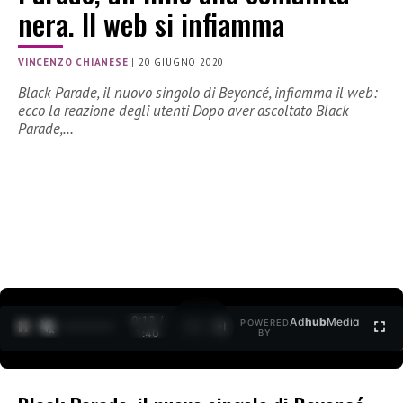
nera. Il web si infiamma
VINCENZO CHIANESE
|
20 GIUGNO 2020
Black Parade, il nuovo singolo di Beyoncé, infiamma il web:
ecco la reazione degli utenti Dopo aver ascoltato Black
Parade,…
0:12 /
Ad
hub
Media
POWERED
1
/
2
1:40
BY