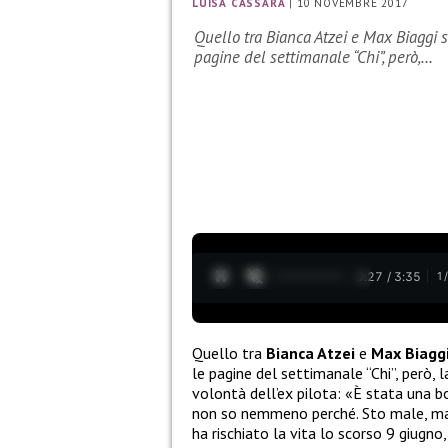
LUISA CASSARÀ
|
10 NOVEMBRE 2017
Quello tra Bianca Atzei e Max Biaggi 
pagine del settimanale “Chi”, però,…
0:28 / 3:35
1
Quello tra
Bianca Atzei
e
Max Biagg
le pagine del settimanale “Chi”, però, 
volontà dell’ex pilota: «È stata una b
non so nemmeno perché. Sto male, ma s
ha rischiato la vita lo scorso 9 giugno, 