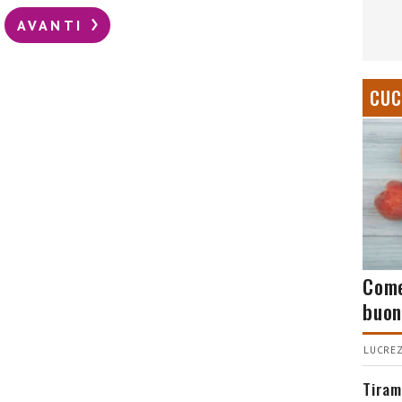
AVANTI
CUC
Come
buon
LUCREZ
Tiram