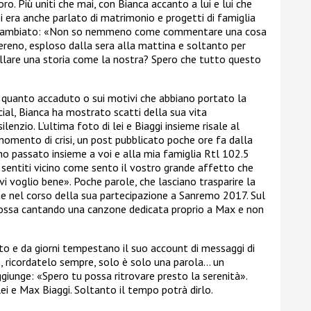
o. Più uniti che mai, con Bianca accanto a lui e lui che
Si era anche parlato di matrimonio e progetti di famiglia
o è cambiato: «Non so nemmeno come commentare una cosa
sereno, esploso dalla sera alla mattina e soltanto per
llare una storia come la nostra? Spero che tutto questo
 quanto accaduto o sui motivi che abbiano portato la
cial, Bianca ha mostrato scatti della sua vita
enzio. L’ultima foto di lei e Biaggi insieme risale al
omento di crisi, un post pubblicato poche ore fa dalla
ho passato insieme a voi e alla mia famiglia Rtl 102.5
o sentiti vicino come sento il vostro grande affetto che
 vi voglio bene». Poche parole, che lasciano trasparire la
che nel corso della sua partecipazione a Sanremo 2017. Sul
mossa cantando una canzone dedicata proprio a Max e non
to e da giorni tempestano il suo account di messaggi di
, ricordatelo sempre, solo è solo una parola… un
aggiunge: «Spero tu possa ritrovare presto la serenità».
lei e Max Biaggi. Soltanto il tempo potrà dirlo.