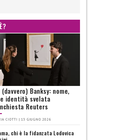
 È?
è (davvero) Banksy: nome,
 e identità svelata
’inchiesta Reuters
IA CIOTTI | 13 GIUGNO 2026
ma, chi è la fidanzata Lodovica
rini