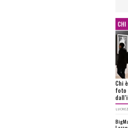
CHI
Chi 
foto
dall
LUCREZ
BigMa
Lazze