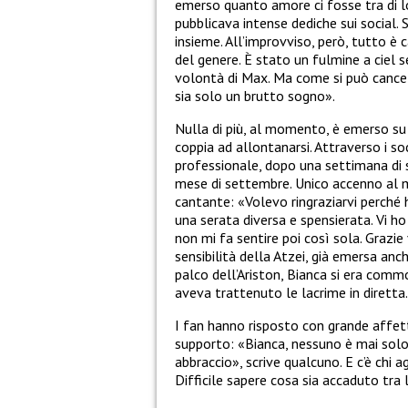
emerso quanto amore ci fosse tra di lor
pubblicava intense dediche sui social. 
insieme. All’improvviso, però, tutt
del genere. È stato un fulmine a ciel 
volontà di Max. Ma come si può cance
sia solo un brutto sogno».
Nulla di più, al momento, è emerso su
coppia ad allontanarsi. Attraverso i so
professionale, dopo una settimana di sil
mese di settembre. Unico accenno al m
cantante: «Volevo ringraziarvi perché 
una serata diversa e spensierata. Vi h
non mi fa sentire poi così sola. Grazie
sensibilità della Atzei, già emersa an
palco dell’Ariston, Bianca si era com
aveva trattenuto le lacrime in diretta.
I fan hanno risposto con grande affet
supporto: «Bianca, nessuno è mai solo
abbraccio», scrive qualcuno. E c’è chi 
Difficile sapere cosa sia accaduto tra 