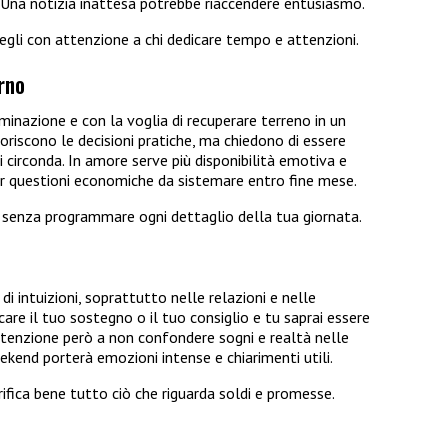
 Una notizia inattesa potrebbe riaccendere entusiasmo.
cegli con attenzione a chi dedicare tempo e attenzioni.
rno
inazione e con la voglia di recuperare terreno in un
riscono le decisioni pratiche, ma chiedono di essere
 circonda. In amore serve più disponibilità emotiva e
r questioni economiche da sistemare entro fine mese.
to senza programmare ogni dettaglio della tua giornata.
di intuizioni, soprattutto nelle relazioni e nelle
are il tuo sostegno o il tuo consiglio e tu saprai essere
ttenzione però a non confondere sogni e realtà nelle
ekend porterà emozioni intense e chiarimenti utili.
erifica bene tutto ciò che riguarda soldi e promesse.