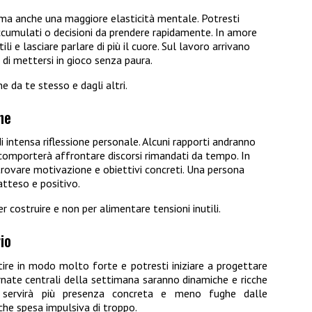
ma anche una maggiore elasticità mentale. Potresti
ccumulati o decisioni da prendere rapidamente. In amore
li e lasciare parlare di più il cuore. Sul lavoro arrivano
a di mettersi in gioco senza paura.
e da te stesso e dagli altri.
ne
 intensa riflessione personale. Alcuni rapporti andranno
o comporterà affrontare discorsi rimandati da tempo. In
trovare motivazione e obiettivi concreti. Una persona
atteso e positivo.
er costruire e non per alimentare tensioni inutili.
io
ire in modo molto forte e potresti iniziare a progettare
rnate centrali della settimana saranno dinamiche e ricche
e servirà più presenza concreta e meno fughe dalle
che spesa impulsiva di troppo.