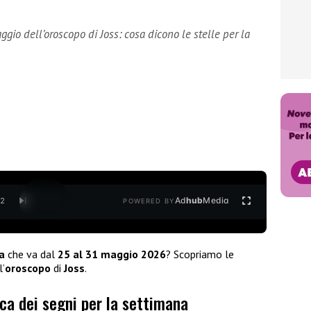
ggio dell’oroscopo di Joss: cosa dicono le stelle per la
Ad
hub
Media
/
2
POWERED BY
a
che va dal
25 al 31 maggio 2026
? Scopriamo le
l’
oroscopo
di
Joss
.
ica dei segni per la settimana