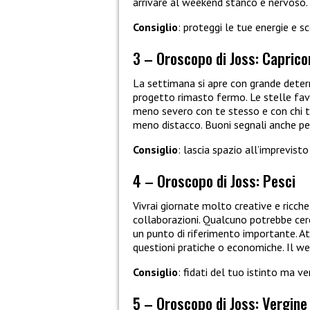
arrivare al weekend stanco e nervoso.
Consiglio
: proteggi le tue energie e s
3 – Oroscopo di Joss: Caprico
La settimana si apre con grande determ
progetto rimasto fermo. Le stelle favo
meno severo con te stesso e con chi ti
meno distacco. Buoni segnali anche pe
Consiglio
: lascia spazio all’imprevis
4 – Oroscopo di Joss: Pesci
Vivrai giornate molto creative e ricche 
collaborazioni. Qualcuno potrebbe cerc
un punto di riferimento importante. A
questioni pratiche o economiche. Il we
Consiglio
: fidati del tuo istinto ma v
5 – Oroscopo di Joss: Vergine