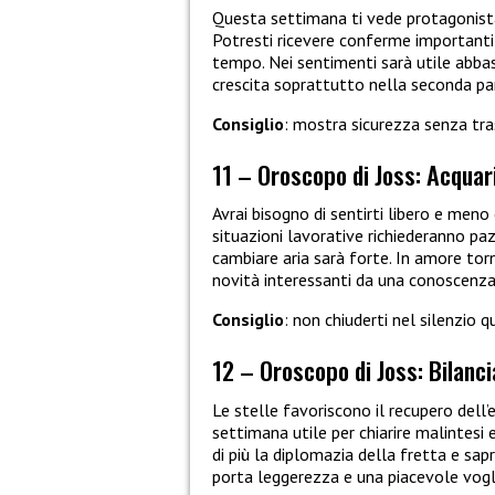
Questa settimana ti vede protagonista,
Potresti ricevere conferme importanti
tempo. Nei sentimenti sarà utile abbassa
crescita soprattutto nella seconda pa
Consiglio
: mostra sicurezza senza tras
11 – Oroscopo di Joss: Acquar
Avrai bisogno di sentirti libero e meno
situazioni lavorative richiederanno pa
cambiare aria sarà forte. In amore torna 
novità interessanti da una conoscenza
Consiglio
: non chiuderti nel silenzio 
12 – Oroscopo di Joss: Bilanci
Le stelle favoriscono il recupero dell’
settimana utile per chiarire malintesi 
di più la diplomazia della fretta e sapr
porta leggerezza e una piacevole voglia