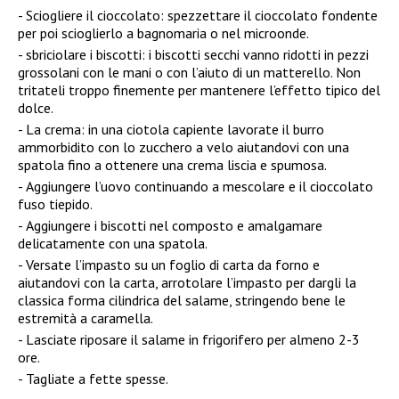
Sciogliere il cioccolato: spezzettare il cioccolato fondente
per poi scioglierlo a bagnomaria o nel microonde.
sbriciolare i biscotti: i biscotti secchi vanno ridotti in pezzi
grossolani con le mani o con l’aiuto di un matterello. Non
tritateli troppo finemente per mantenere l’effetto tipico del
dolce.
La crema: in una ciotola capiente lavorate il burro
ammorbidito con lo zucchero a velo aiutandovi con una
spatola fino a ottenere una crema liscia e spumosa.
Aggiungere l’uovo continuando a mescolare e il cioccolato
fuso tiepido.
Aggiungere i biscotti nel composto e amalgamare
delicatamente con una spatola.
Versate l’impasto su un foglio di carta da forno e
aiutandovi con la carta, arrotolare l’impasto per dargli la
classica forma cilindrica del salame, stringendo bene le
estremità a caramella.
Lasciate riposare il salame in frigorifero per almeno 2-3
ore.
Tagliate a fette spesse.