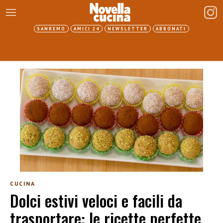
SANREMO
AMICI 24
NEWSLETTER
ABBONATI
CUCINA
Dolci estivi veloci e facili da
trasportare: le ricette perfette