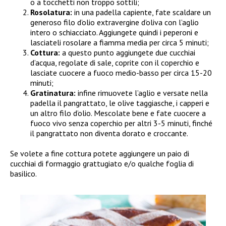
o a tocchetti non troppo sottili;
Rosolatura:
in una padella capiente, fate scaldare un
generoso filo d’olio extravergine d’oliva con l’aglio
intero o schiacciato. Aggiungete quindi i peperoni e
lasciateli rosolare a fiamma media per circa 5 minuti;
Cottura:
a questo punto aggiungete due cucchiai
d’acqua, regolate di sale, coprite con il coperchio e
lasciate cuocere a fuoco medio-basso per circa 15-20
minuti;
Gratinatura:
infine rimuovete l’aglio e versate nella
padella il pangrattato, le olive taggiasche, i capperi e
un altro filo d’olio. Mescolate bene e fate cuocere a
fuoco vivo senza coperchio per altri 3-5 minuti, finché
il pangrattato non diventa dorato e croccante.
Se volete a fine cottura potete aggiungere un paio di
cucchiai di formaggio grattugiato e/o qualche foglia di
basilico.