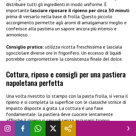
distribuire tutti gli ingredienti in modo uniforme. È
importante
lasciare riposare il ripieno per circa 30 minuti
prima di versarlo nella base di frolla. Questo piccolo
accorgimento permette agli aromi di amalgamarsi meglio e
conferisce alla pastiera un sapore ancora più intenso e
armonioso.
Consiglio pratico:
utilizza ricotta freschissima e lasciala
sgocciolare diverse ore in frigorifero. Un eccesso di liquidi
potrebbe compromettere la consistenza finale del dolce.
Cottura, riposo e consigli per una pastiera
napoletana perfetta
Una volta rivestito lo stampo con la pasta frolla, si versa il
ripieno e si completa la superficie con le classiche strisce di
impasto disposte a grata. La cottura è una fase
fondamentale: la pastiera deve cuocere lentamente
affinché il ripieno si rassodi senza asciugarsi troppo.
Indicativamente, la cottura avviene a
150-160 °C
per circa
1
ora e 45 minuti o 2 ore
, ma i tempi possono variare