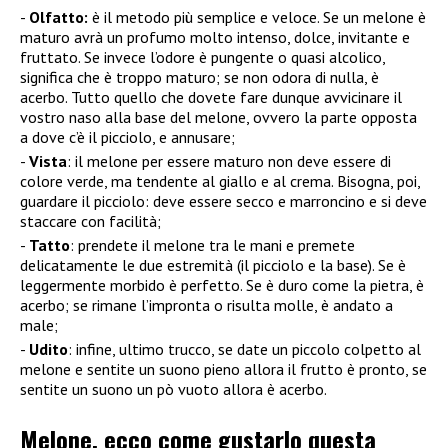
Olfatto:
è il metodo più semplice e veloce. Se un melone è
maturo avrà un profumo molto intenso, dolce, invitante e
fruttato. Se invece l’odore è pungente o quasi alcolico,
significa che è troppo maturo; se non odora di nulla, è
acerbo. Tutto quello che dovete fare dunque avvicinare il
vostro naso alla base del melone, ovvero la parte opposta
a dove c’è il picciolo, e annusare;
Vista
: il melone per essere maturo non deve essere di
colore verde, ma tendente al giallo e al crema. Bisogna, poi,
guardare il picciolo: deve essere secco e marroncino e si deve
staccare con facilità;
Tatto
: prendete il melone tra le mani e premete
delicatamente le due estremità (il picciolo e la base). Se è
leggermente morbido è perfetto. Se è duro come la pietra, è
acerbo; se rimane l’impronta o risulta molle, è andato a
male;
Udito
: infine, ultimo trucco, se date un piccolo colpetto al
melone e sentite un suono pieno allora il frutto è pronto, se
sentite un suono un pò vuoto allora è acerbo.
Melone, ecco come gustarlo questa