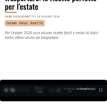
per l’estate
SARA GUGLIELMETTI
|
14 GIUGNO 2026
CUCINA
DOLCI
RICETTE
Per l’estate 2026 ecco alcune ricette facili e veloci di dolci
estivi, ottimi anche da trasportare.
0:15 /
Ad
hub
Media
POWERED
1
/
2
1:40
BY