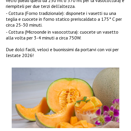
vetro (ideali quelli da 250 ml o 370 ml per la vasocottura) e
riempiteli per due terzi dell’altezza.
Cottura (Forno tradizionale): disponete i vasetti su una
teglia e cuocete in forno statico preriscaldato a 175° C per
circa 25-30 minuti.
Cottura (Microonde in vasocottura): cuocete un vasetto
alla volta per 3-4 minuti a circa 750W.
Due dolci facili, veloci e buonissimi da portarvi con voi per
l’estate 2026!