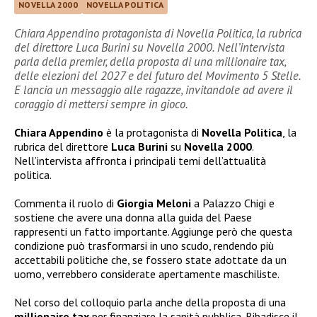
NOVELLA 2000
NOVELLA POLITICA
Chiara Appendino protagonista di Novella Politica, la rubrica
del direttore Luca Burini su Novella 2000. Nell’intervista
parla della premier, della proposta di una millionaire tax,
delle elezioni del 2027 e del futuro del Movimento 5 Stelle.
E lancia un messaggio alle ragazze, invitandole ad avere il
coraggio di mettersi sempre in gioco.
Chiara Appendino
è la protagonista di
Novella Politica
, la
rubrica del direttore
Luca Burini
su
Novella 2000
.
Nell’intervista affronta i principali temi dell’attualità
politica.
Commenta il ruolo di
Giorgia Meloni
a Palazzo Chigi e
sostiene che avere una donna alla guida del Paese
rappresenti un fatto importante. Aggiunge però che questa
condizione può trasformarsi in uno scudo, rendendo più
accettabili politiche che, se fossero state adottate da un
uomo, verrebbero considerate apertamente maschiliste.
Nel corso del colloquio parla anche della proposta di una
millionaire tax
per finanziare la sanità pubblica. Ribadisce il