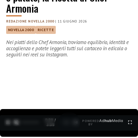
Armonia
REDAZIONE NOVELLA 2000
|
11 GIUGNO 2026
NOVELLA 2000
RICETTE
Nei piatti dello Chef Armonia, troviamo equilibrio, identità e
accoglienza e potete leggerli tutti sul cartaceo in edicola o
seguirli nei reel su Instagram.
0:30 /
Ad
hub
Media
POWERED
1
/
2
3:35
BY