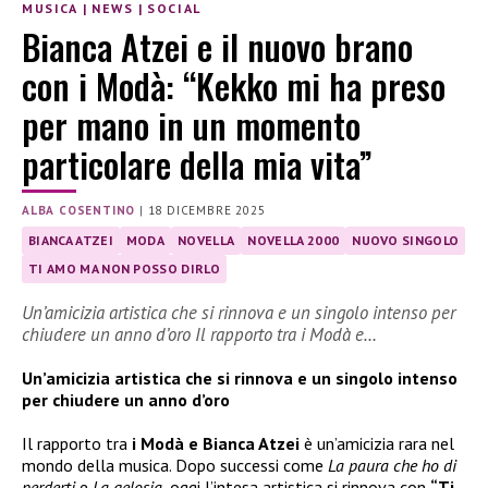
MUSICA
|
NEWS
|
SOCIAL
Bianca Atzei e il nuovo brano
con i Modà: “Kekko mi ha preso
per mano in un momento
particolare della mia vita”
ALBA COSENTINO
|
18 DICEMBRE 2025
BIANCA ATZEI
MODA
NOVELLA
NOVELLA 2000
NUOVO SINGOLO
TI AMO MA NON POSSO DIRLO
Un’amicizia artistica che si rinnova e un singolo intenso per
chiudere un anno d’oro Il rapporto tra i Modà e…
Un’amicizia artistica che si rinnova e un singolo intenso
per chiudere un anno d’oro
Il rapporto tra
i Modà e Bianca Atzei
è un’amicizia rara nel
mondo della musica. Dopo successi come
La paura che ho di
perderti
e
La gelosia
, oggi l’intesa artistica si rinnova con
“Ti