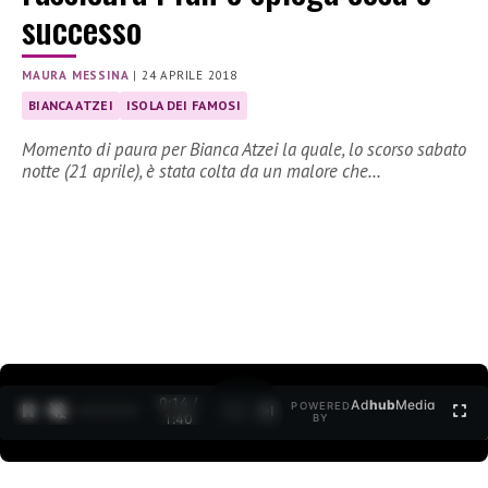
successo
MAURA MESSINA
|
24 APRILE 2018
BIANCA ATZEI
ISOLA DEI FAMOSI
Momento di paura per Bianca Atzei la quale, lo scorso sabato
notte (21 aprile), è stata colta da un malore che…
0:15 /
Ad
hub
Media
POWERED
1
/
2
1:40
BY