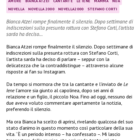
AMORE
BIANCA ATZEI
CANTANTE
LE IENE
MAMMA
NOA
NOVELLA
NOVELLA 2000
NOVELLA2000
STEFANO CORTI
Bianca Atzei rompe finalmente il silenzio. Dopo settimane di
indiscrezioni sulla presunta rottura con Stefano Corti, l’artista
sarda ha deciso…
Bianca Atzei rompe finalmente il silenzio. Dopo settimane di
indiscrezioni sulla presunta rottura con Stefano Corti,
l’artista sarda ha deciso di parlare – seppur con la
delicatezza che la contraddistingue – attraverso alcune
risposte ai fan su Instagram.
Da tempo si mormora che tra la cantante e l’inviato de
Le
Iene
l’amore sia giunto al capolinea, dopo sei anni di
relazione e un figlio, il piccolo Noa. Fino ad oggi, nessuno dei
due aveva voluto commentare apertamente la notizia,
preferendo il silenzio.
Ma ora Bianca ha scelto di aprirsi, rivelando qualcosa del suo
stato d’animo in questo momento così particolare della sua
vita. “È un periodo intenso – ha confessato –. Mi lascio