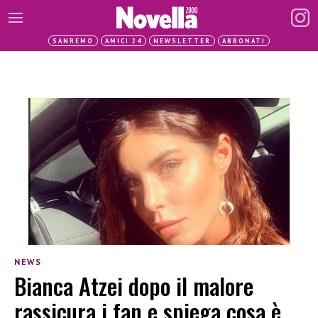
SANREMO
AMICI 24
NEWSLETTER
ABBONATI
NEWS
Bianca Atzei dopo il malore
rassicura i fan e spiega cosa è