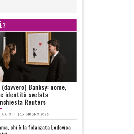
 È?
è (davvero) Banksy: nome,
 e identità svelata
’inchiesta Reuters
IA CIOTTI | 13 GIUGNO 2026
ma, chi è la fidanzata Lodovica
rini