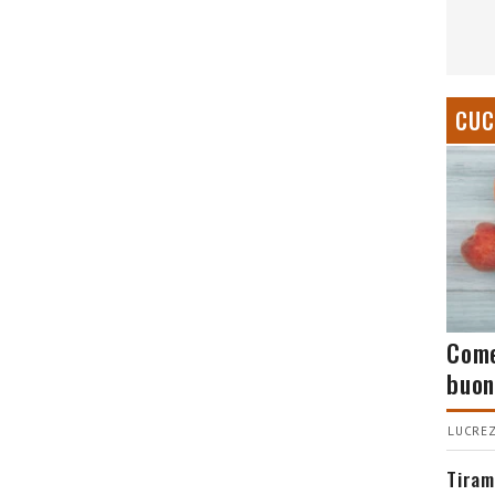
CUC
Come
buon
LUCREZ
Tiram