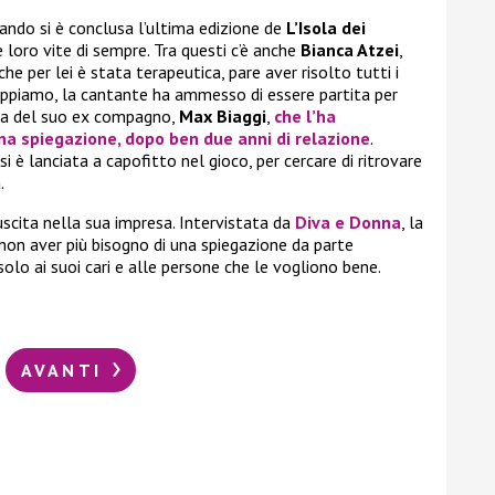
ndo si è conclusa l’ultima edizione de
L’Isola dei
e loro vite di sempre. Tra questi c’è anche
Bianca Atzei
,
he per lei è stata terapeutica, pare aver risolto tutti i
appiamo, la cantante ha ammesso di essere partita per
ma del suo ex compagno,
Max Biaggi
,
che l’ha
a spiegazione, dopo ben due anni di relazione
.
i è lanciata a capofitto nel gioco, per cercare di ritrovare
.
iuscita nella sua impresa. Intervistata da
Diva e Donna
, la
non aver più bisogno di una spiegazione da parte
solo ai suoi cari e alle persone che le vogliono bene.
AVANTI