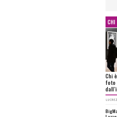
CHI
Chi 
foto
dall
LUCREZ
BigMa
Lazze