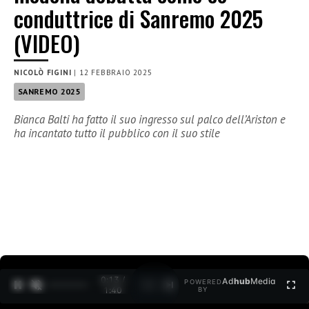
conduttrice di Sanremo 2025
(VIDEO)
NICOLÒ FIGINI
|
12 FEBBRAIO 2025
SANREMO 2025
Bianca Balti ha fatto il suo ingresso sul palco dell’Ariston e
ha incantato tutto il pubblico con il suo stile
0:14 /
Ad
hub
Media
POWERED
1
/
2
1:40
BY