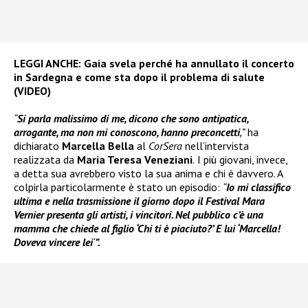
LEGGI ANCHE:
Gaia svela perché ha annullato il concerto
in Sardegna e come sta dopo il problema di salute
(VIDEO)
“
Si parla malissimo di me, dicono che sono antipatica,
arrogante, ma non mi conoscono, hanno preconcetti
,”
ha
dichiarato
Marcella Bella
al
CorSera
nell’intervista
realizzata da
Maria Teresa Veneziani
.
I più giovani, invece,
a detta sua avrebbero visto la sua anima e chi è davvero. A
colpirla particolarmente è stato un episodio:
“
Io mi classifico
ultima e nella trasmissione il giorno dopo il Festival Mara
Vernier presenta gli artisti, i vincitori. Nel pubblico c’è una
mamma che chiede al figlio ‘Chi ti è piaciuto?’ E lui ‘Marcella!
Doveva vincere lei
‘
”.