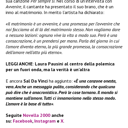
sua canzone
Per sempre sì
. Nel corso di un’intervista con
Avvenire
, il cantante ha presentato il suo brano, che è un
inno al matrimonio. In merito l’artista ha dichiarato:
«Il matrimonio è un avvenire, è una promessa per l’avvenire che
noi facciamo al di là del matrimonio stesso. Non vogliamo dare
a nessuno lezioni: ognuno vive la vita a modo suo. Però è una
consacrazione, è un prendersi per mano. Parla del giorno in cui
l’amore diventa eterno, la più grande promessa, la consacrazione
dell’amore nell’atto più eterno».
LEGGI ANCHE
:
Laura Pausini al centro della polemica
per un fuori onda, ma la verità è un’altra
E ancora
Sal Da Vinci
ha aggiunto:
«È una canzone onesta,
vera. Anche un messaggio pulito, considerando che qualcuno
può dire che è anacronistico. Però le cose tornano. Il mondo si
mantiene sull’amore. Tutti ci innamoriamo nello stesso modo.
L’amore è la base di tutto»
.
Seguite
Novella 2000
anche
su:
Facebook
,
Instagram
e
X
.