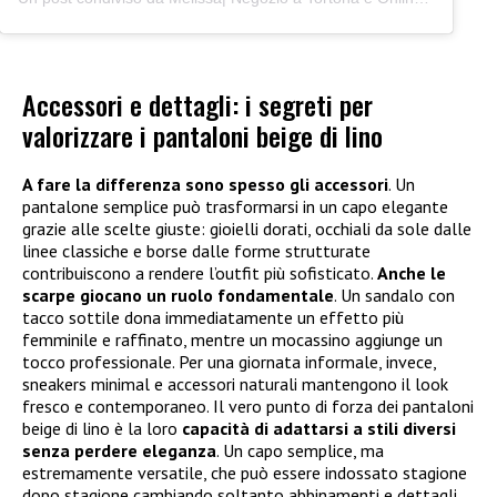
Accessori e dettagli: i segreti per
valorizzare i pantaloni beige di lino
A fare la differenza sono spesso gli accessori
. Un
pantalone semplice può trasformarsi in un capo elegante
grazie alle scelte giuste: gioielli dorati, occhiali da sole dalle
linee classiche e borse dalle forme strutturate
contribuiscono a rendere l’outfit più sofisticato.
Anche le
scarpe giocano un ruolo fondamentale
. Un sandalo con
tacco sottile dona immediatamente un effetto più
femminile e raffinato, mentre un mocassino aggiunge un
tocco professionale. Per una giornata informale, invece,
sneakers minimal e accessori naturali mantengono il look
fresco e contemporaneo. Il vero punto di forza dei pantaloni
beige di lino è la loro
capacità di adattarsi a stili diversi
senza perdere eleganza
. Un capo semplice, ma
estremamente versatile, che può essere indossato stagione
dopo stagione cambiando soltanto abbinamenti e dettagli.