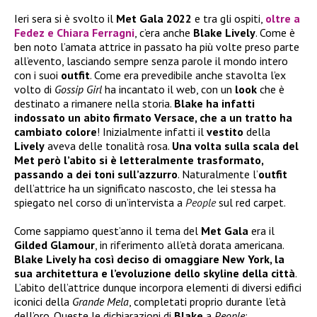
Ieri sera si è svolto il
Met Gala 2022
e tra gli ospiti,
oltre a
Fedez
e
Chiara Ferragni
, c’era anche
Blake Lively
. Come è
ben noto l’amata attrice in passato ha più volte preso parte
all’evento, lasciando sempre senza parole il mondo intero
con i suoi
outfit
. Come era prevedibile anche stavolta l’ex
volto di
Gossip Girl
ha incantato il web, con un
look
che è
destinato a rimanere nella storia.
Blake ha infatti
indossato un abito firmato Versace, che a un tratto ha
cambiato colore
! Inizialmente infatti il
vestito
della
Lively
aveva delle tonalità rosa.
Una volta sulla scala del
Met però l’abito si è letteralmente trasformato,
passando a dei toni sull’azzurro
. Naturalmente l’
outfit
dell’attrice ha un significato nascosto, che lei stessa ha
spiegato nel corso di un’intervista a
People
sul red carpet.
Come sappiamo quest’anno il tema del
Met Gala
era il
Gilded Glamour
, in riferimento all’età dorata americana.
Blake Lively ha così deciso di omaggiare New York, la
sua architettura e l’evoluzione dello skyline della città
.
L’abito dell’attrice dunque incorpora elementi di diversi edifici
iconici della
Grande Mela
, completati proprio durante l’età
dell’oro. Queste le dichiarazioni di
Blake
a
People
: