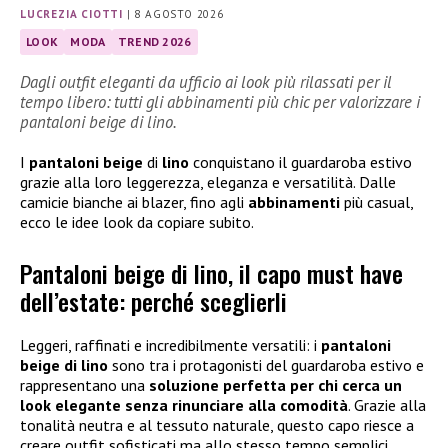
LUCREZIA CIOTTI
|
8 AGOSTO 2026
LOOK
MODA
TREND 2026
Dagli outfit eleganti da ufficio ai look più rilassati per il
tempo libero: tutti gli abbinamenti più chic per valorizzare i
pantaloni beige di lino.
I
pantaloni beige
di
lino
conquistano il guardaroba estivo
grazie alla loro leggerezza, eleganza e versatilità. Dalle
camicie bianche ai blazer, fino agli
abbinamenti
più casual,
ecco le idee look da copiare subito.
Pantaloni beige di lino, il capo must have
dell’estate: perché sceglierli
Leggeri, raffinati e incredibilmente versatili: i
pantaloni
beige di lino
sono tra i protagonisti del guardaroba estivo e
rappresentano una
soluzione perfetta per chi cerca un
look elegante senza rinunciare alla comodità
. Grazie alla
tonalità neutra e al tessuto naturale, questo capo riesce a
creare outfit sofisticati ma allo stesso tempo semplici,