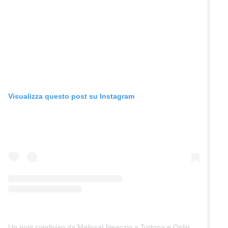
Visualizza questo post su Instagram
Un post condiviso da Melissa| Negozio a Tortona e Online (@junocreativelab)