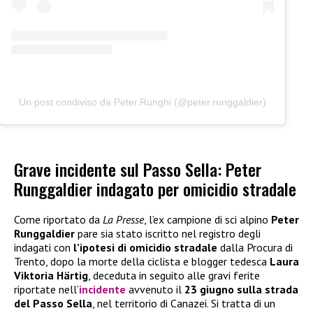
Un post condiviso da Peter.Runghi (@peter.runggaldier)
Grave incidente sul Passo Sella: Peter
Runggaldier indagato per omicidio stradale
Come riportato da
La Presse
, l’ex campione di sci alpino
Peter
Runggaldier
pare sia stato iscritto nel registro degli
indagati con
l’ipotesi di omicidio stradale
dalla Procura di
Trento, dopo la morte della ciclista e blogger tedesca
Laura
Viktoria Härtig
, deceduta in seguito alle gravi ferite
riportate nell’
incidente
avvenuto il
23 giugno sulla strada
del Passo Sella
, nel territorio di Canazei. Si tratta di un