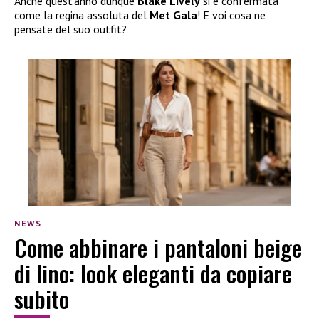
Anche quest’anno dunque
Blake Lively
si è confermata
come la regina assoluta del
Met Gala
! E voi cosa ne
pensate del suo outfit?
NEWS
Come abbinare i pantaloni beige
di lino: look eleganti da copiare
subito