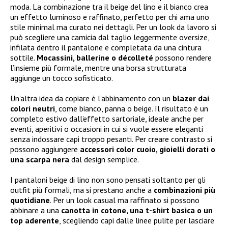
moda. La combinazione tra il beige del lino e il bianco crea
un effetto luminoso e raffinato, perfetto per chi ama uno
stile minimal ma curato nei dettagli. Per un look da lavoro si
può scegliere una camicia dal taglio leggermente oversize,
infilata dentro il pantalone e completata da una cintura
sottile.
Mocassini, ballerine o décolleté
possono rendere
l’insieme più formale, mentre una borsa strutturata
aggiunge un tocco sofisticato.
Un’altra idea da copiare è l’abbinamento con un
blazer dai
colori neutri
, come bianco, panna o beige. Il risultato è un
completo estivo dall’effetto sartoriale, ideale anche per
eventi, aperitivi o occasioni in cui si vuole essere eleganti
senza indossare capi troppo pesanti. Per creare contrasto si
possono aggiungere
accessori color cuoio, gioielli dorati o
una scarpa nera
dal design semplice.
I pantaloni beige di lino non sono pensati soltanto per gli
outfit più formali, ma si prestano anche a
combinazioni più
quotidiane
. Per un look casual ma raffinato si possono
abbinare a una
canotta in cotone, una t-shirt basica o un
top aderente
, scegliendo capi dalle linee pulite per lasciare