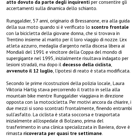
atto dovuto da parte degli inquirenti
per consentire gli
accertamenti sulla dinamica dello schianto.
Runggaldier, 57 anni, originario di Bressanone, era alla guida
della sua moto quando si è verificato lo
scontro frontale
con la bicicletta della giovane donna, che si trovava in
Trentino insieme al marito per il loro viaggio di nozze. L’ex
atleta azzurro, medaglia d’argento nella discesa libera ai
Mondiali del 1991 e vincitore della Coppa del mondo di
supergigante nel 1995, inizialmente risultava indagato per
lesioni stradali, ma dopo il
decesso della ciclista
,
avvenuto il 12 luglio
, l’ipotesi di reato è stata modificata.
Secondo le prime ricostruzioni della polizia locale, Laura
Viktoria Härtig stava percorrendo il tratto in sella alla
mountain bike mentre Runggaldier viaggiava in direzione
opposta con la motocicletta. Per motivi ancora da chiarire, i
due mezzi si sono scontrati frontalmente, finendo entrambi
sull’asfalto. La ciclista è stata soccorsa e trasportata
inizialmente all’ospedale di Bolzano, prima del
trasferimento in una clinica specializzata in Baviera, dove è
rimasta
ricoverata per quasi tre settimane
.