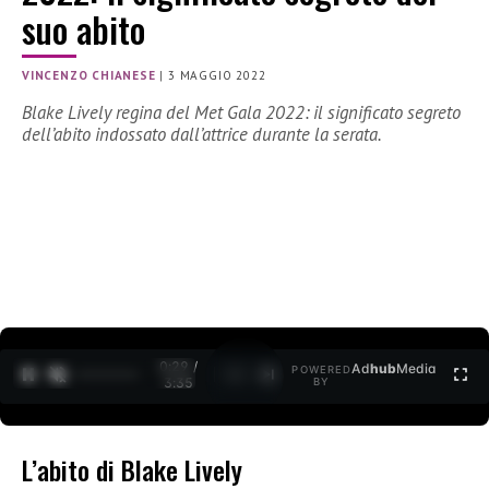
suo abito
VINCENZO CHIANESE
|
3 MAGGIO 2022
Blake Lively regina del Met Gala 2022: il significato segreto
dell’abito indossato dall’attrice durante la serata.
0:30 /
Ad
hub
Media
POWERED
1
/
2
3:35
BY
L’abito di Blake Lively