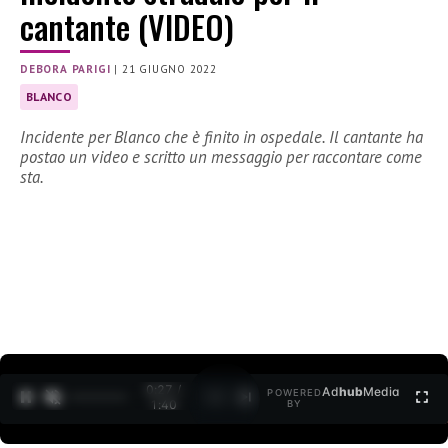
cantante (VIDEO)
DEBORA PARIGI
|
21 GIUGNO 2022
BLANCO
Incidente per Blanco che è finito in ospedale. Il cantante ha
postao un video e scritto un messaggio per raccontare come
sta.
0:27 /
Ad
hub
Media
POWERED
1
/
2
1:40
BY